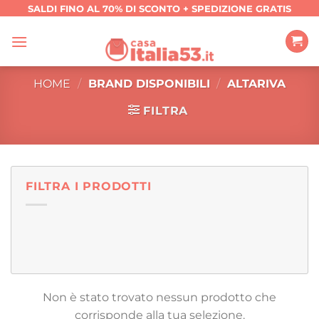
Salta
SALDI FINO AL 70% DI SCONTO + SPEDIZIONE GRATIS
ai
contenuti
HOME
/
BRAND DISPONIBILI
/
ALTARIVA
FILTRA
FILTRA I PRODOTTI
Non è stato trovato nessun prodotto che
corrisponde alla tua selezione.