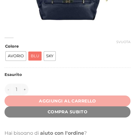
SVUOTA
Colore
AVORIO
BLU
SKY
Esaurito
148542 quantità
AGGIUNGI AL CARRELLO
COMPRA SUBITO
Hai bisogno di
aiuto con l'ordine
?