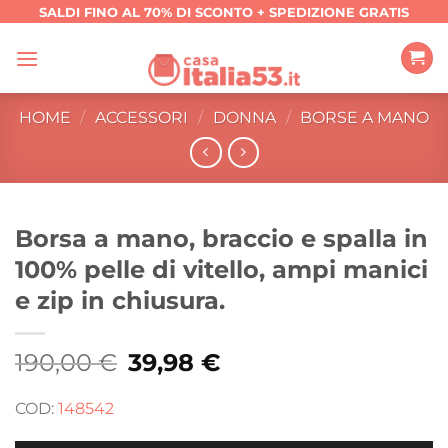
Salta
SALDI FINO AL 70% DI SCONTO + SPEDIZIONE GRATIS
ai
contenuti
HOME
/
ACCESSORI
/
DONNA
/
BORSE A MANO
Borsa a mano, braccio e spalla in
100% pelle di vitello, ampi manici
e zip in chiusura.
190,00
€
Il
39,98
€
Il
prezzo
prezzo
originale
attuale
era:
è:
COD:
148542
190,00 €.
39,98 €.