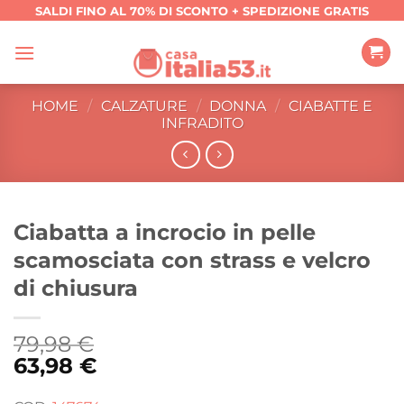
Salta
SALDI FINO AL 70% DI SCONTO + SPEDIZIONE GRATIS
ai
contenuti
HOME
/
CALZATURE
/
DONNA
/
CIABATTE E
INFRADITO
Ciabatta a incrocio in pelle
scamosciata con strass e velcro
di chiusura
79,98
€
63,98
€