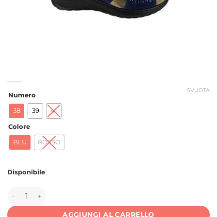
SVUOTA
Numero
38
39
41
Colore
BLU
ROSSO
Disponibile
147674 quantità
AGGIUNGI AL CARRELLO