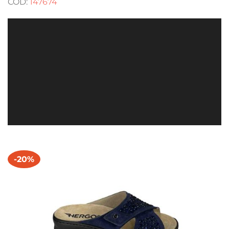
COD:
147674
-20%