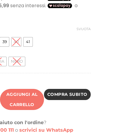
SVUOTA
39
40
41
IA
NERO
AGGIUNGI AL
COMPRA SUBITO
CARRELLO
aiuto con l'ordine
?
00 111
o
scrivici su WhatsApp