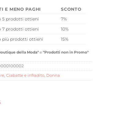
TI E MENO PAGHI
SCONTO
o 5 prodotti ottieni
7%
o 7 prodotti ottieni
10%
o più prodotti ottieni
15%
Boutique della Moda"
e
"Prodotti non in Promo"
0000100002
re
,
Ciabatte e infradito
,
Donna
S