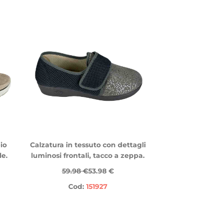
io
Calzatura in tessuto con dettagli
le.
luminosi frontali, tacco a zeppa.
59.98 €
53.98 €
Cod:
151927