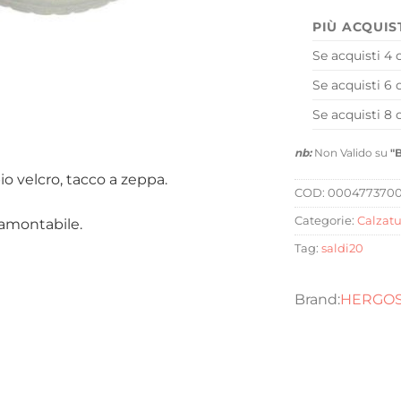
PIÙ ACQUIS
Se acquisti 4 
Se acquisti 6 
Se acquisti 8 
nb:
Non Valido su
"
o velcro, tacco a zeppa.
COD:
000477370
Categorie:
Calzatu
tramontabile.
Tag:
saldi20
HERGO