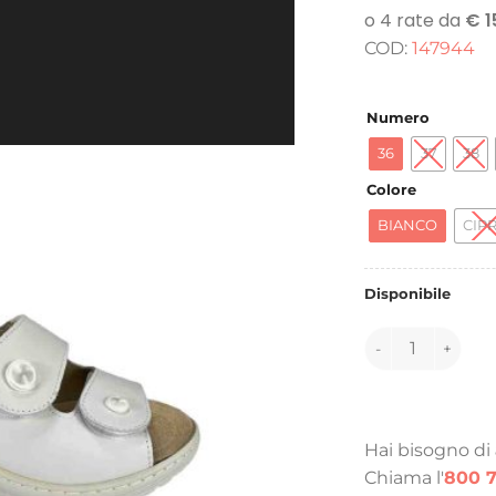
COD:
147944
Numero
36
37
38
Colore
BIANCO
CIPR
Disponibile
147944 quantità
Hai bisogno di
Chiama l'
800 7