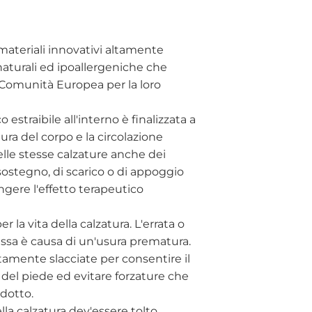
materiali innovativi altamente
 naturali ed ipoallergeniche che
a Comunità Europea per la loro
straibile all'interno è finalizzata a
ura del corpo e la circolazione
 nelle stesse calzature anche dei
i sostegno, di scarico o di appoggio
ngere l'effetto terapeutico
 la vita della calzatura. L'errata o
ssa è causa di un'usura prematura.
mente slacciate per consentire il
 del piede ed evitare forzature che
dotto.
ella calzatura dev'essere tolto