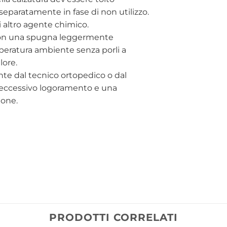
eparatamente in fase di non utilizzo.
i altro agente chimico.
i con una spugna leggermente
mperatura ambiente senza porli a
lore.
nte dal tecnico ortopedico o dal
 l'eccessivo logoramento e una
ione.
PRODOTTI CORRELATI