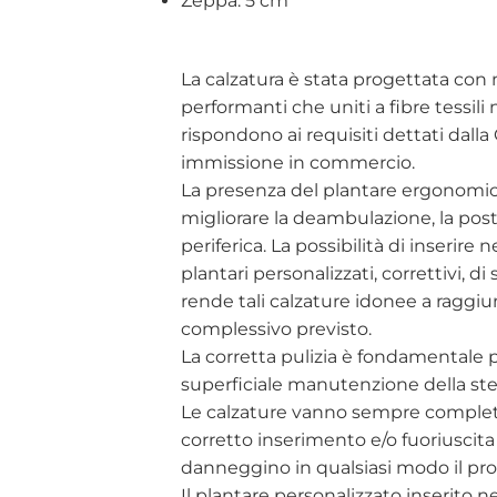
Zeppa: 5 cm
La calzatura è stata progettata con 
performanti che uniti a fibre tessili
rispondono ai requisiti dettati dall
immissione in commercio.
La presenza del plantare ergonomico e
migliorare la deambulazione, la post
periferica. La possibilità di inserire
plantari personalizzati, correttivi, d
rende tali calzature idonee a raggiu
complessivo previsto.
La corretta pulizia è fondamentale per
superficiale manutenzione della ste
Le calzature vanno sempre completa
corretto inserimento e/o fuoriuscita
danneggino in qualsiasi modo il pro
Il plantare personalizzato inserito n