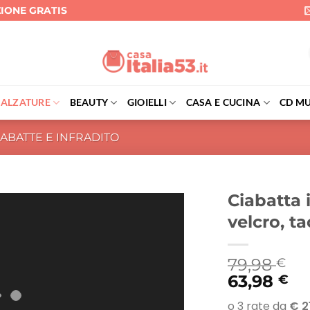
ZIONE GRATIS
CALZATURE
BEAUTY
GIOIELLI
CASA E CUCINA
CD MU
IABATTE E INFRADITO
Ciabatta 
velcro, t
79,98
€
63,98
€