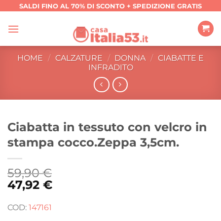
Salta
SALDI FINO AL 70% DI SCONTO + SPEDIZIONE GRATIS
ai
contenuti
HOME
/
CALZATURE
/
DONNA
/
CIABATTE E
INFRADITO
Ciabatta in tessuto con velcro in
stampa cocco.Zeppa 3,5cm.
59,90
€
47,92
€
COD:
147161