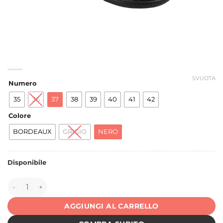
SVUOTA
Numero
35
36
37
38
39
40
41
42
Colore
BORDEAUX
GRIGIO
NERO
Disponibile
147161 quantità
AGGIUNGI AL CARRELLO