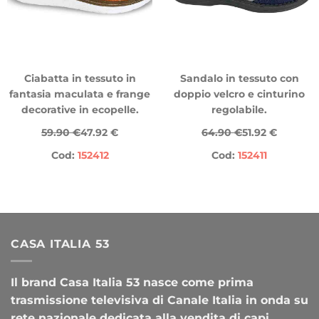
Ciabatta in tessuto in
Sandalo in tessuto con
fantasia maculata e frange
doppio velcro e cinturino
decorative in ecopelle.
regolabile.
59.90 €
47.92 €
64.90 €
51.92 €
Cod:
152412
Cod:
152411
CASA ITALIA 53
Il brand Casa Italia 53 nasce come prima
trasmissione televisiva di Canale Italia in onda su
rete nazionale dedicata alla vendita di capi