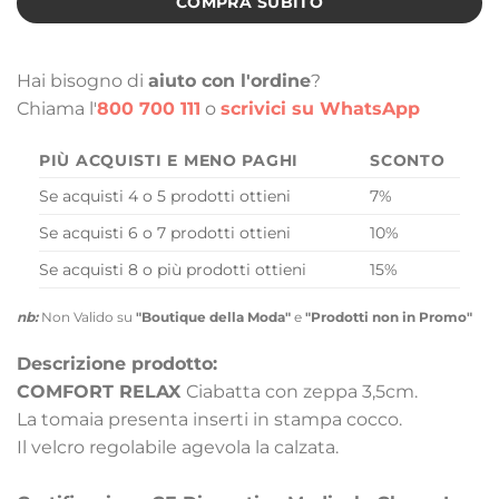
COMPRA SUBITO
Hai bisogno di
aiuto con l'ordine
?
Chiama l'
800 700 111
o
scrivici su WhatsApp
PIÙ ACQUISTI E MENO PAGHI
SCONTO
Se acquisti 4 o 5 prodotti ottieni
7%
Se acquisti 6 o 7 prodotti ottieni
10%
Se acquisti 8 o più prodotti ottieni
15%
nb:
Non Valido su
"Boutique della Moda"
e
"Prodotti non in Promo"
Descrizione prodotto:
COMFORT RELAX
Ciabatta con zeppa 3,5cm.
La tomaia presenta inserti in stampa cocco.
Il velcro regolabile agevola la calzata.