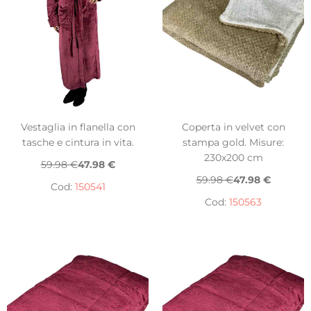
Vestaglia in flanella con
Coperta in velvet con
tasche e cintura in vita.
stampa gold. Misure:
230x200 cm
59.98 €
47.98 €
59.98 €
47.98 €
Cod:
150541
Cod:
150563