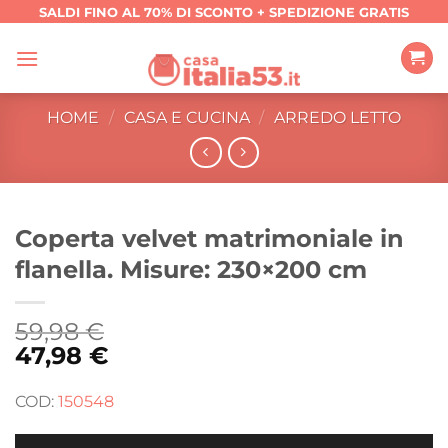
Salta
SALDI FINO AL 70% DI SCONTO + SPEDIZIONE GRATIS
ai
contenuti
HOME
/
CASA E CUCINA
/
ARREDO LETTO
Coperta velvet matrimoniale in
flanella. Misure: 230×200 cm
59,98
€
47,98
€
COD:
150548