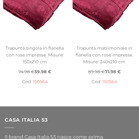
Trapunta singola in flanella
Trapunta matrimoniale in
con rose impresse. Misure:
flanella con rose impresse.
150x210 cm
Misure: 240x210 cm
74.98 €
59.98 €
89.98 €
71.98 €
Cod:
150564
Cod:
150564
CASA ITALIA 53
Il brand Casa Italia 53 nasce come prima