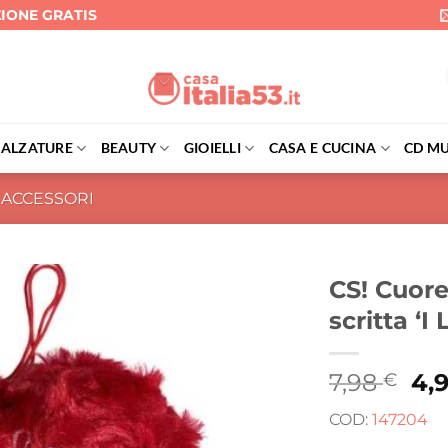
ZIONE GRATIS
CALZATURE
BEAUTY
GIOIELLI
CASA E CUCINA
CD MU
ACCESSORI
CS! Cuore
scritta ‘
Il
7,98
4,
€
pr
COD:
147204
ori