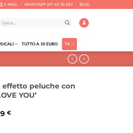
E-MAIL
WHATSAPP 347 69 36 887
BLOG
Cerca:
SICALI
TUTTO A 10 EURO
TV
 effetto peluche con
I LOVE YOU’
Il
99
€
ezzo
prezzo
ginale
attuale