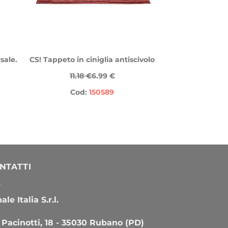
sale.
CS! Tappeto in ciniglia antiscivolo
11.18 €
6.99 €
Cod:
150589
NTATTI
le Italia S.r.l.
 Pacinotti, 18 - 35030 Rubano (PD)