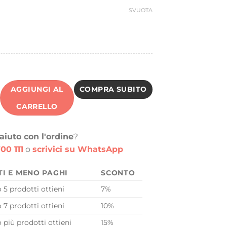
:
è:
SVUOTA
8 €.
4,99 €.
AGGIUNGI AL
COMPRA SUBITO
CARRELLO
aiuto con l'ordine
?
00 111
o
scrivici su WhatsApp
TI E MENO PAGHI
SCONTO
o 5 prodotti ottieni
7%
o 7 prodotti ottieni
10%
o più prodotti ottieni
15%