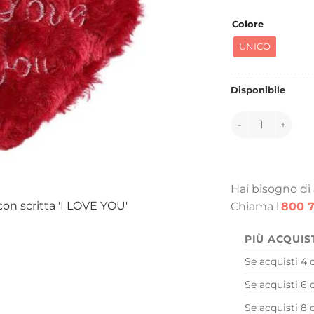
era
7,9
Colore
UNICO
Disponibile
147204 quantità
Hai bisogno di
on scritta 'I LOVE YOU'
Chiama l'
800 7
PIÙ ACQUIS
Se acquisti 4 
Se acquisti 6 
Se acquisti 8 