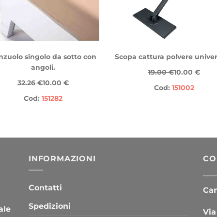
nzuolo singolo da sotto con
Scopa cattura polvere univer
angoli.
19.00 €
10.00 €
32.26 €
10.00 €
Cod:
151002
Cod:
151282
INFORMAZIONI
CO
Contatti
Cana
Spedizioni
ale
Via