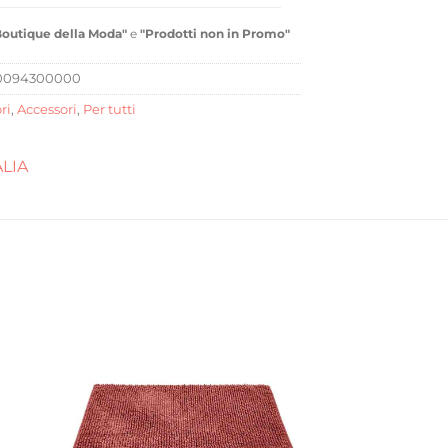
Boutique della Moda"
e
"Prodotti non in Promo"
0094300000
ri
,
Accessori
,
Per tutti
ALIA