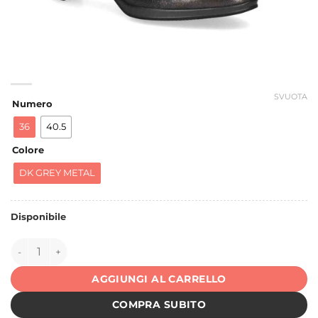
SVUOTA
Numero
36
40.5
Colore
DK GREY METAL
Disponibile
149716 quantità
AGGIUNGI AL CARRELLO
COMPRA SUBITO