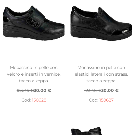
Mocassino in pelle con
Mocassino in pelle con
velcro e inserti in vernice,
elastici laterali con strass,
tacco a zeppa.
tacco a zeppa.
123.46 €
30.00 €
123.46 €
30.00 €
Cod:
150628
Cod:
150627