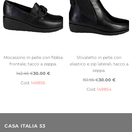
Mocassino in pelle con fibbia
Stivaletto in pelle con
frontale, tacco a zeppa.
elastico e zip laterali, tacco a
zeppa.
142.46 €
30.00 €
151.96 €
30.00 €
Cod:
149856
Cod:
149854
CASA ITALIA 53