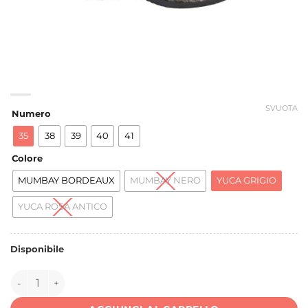
SVUOTA
Numero
35
38
39
40
41
Colore
MUMBAY BORDEAUX
MUMBAY NERO
YUCA GRIGIO
YUCA ROSA ANTICO
Disponibile
149858 quantità