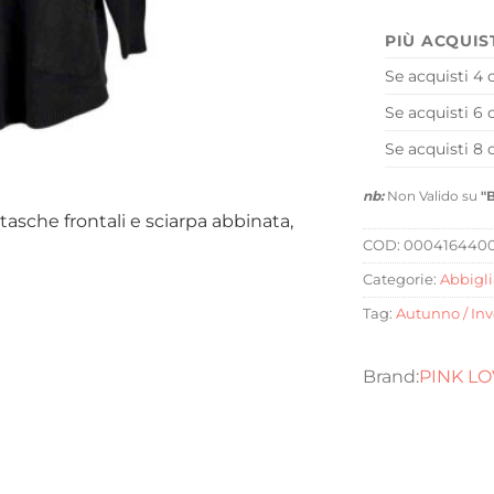
PIÙ ACQUIS
Se acquisti 4 
Se acquisti 6 
Se acquisti 8 
nb:
Non Valido su
"
asche frontali e sciarpa abbinata,
COD:
000416440
Categorie:
Abbigl
Tag:
Autunno / In
PINK L