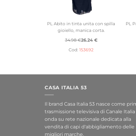
PL Abito in tinta unita con spilla
PL P
gioiello, manica corta.
34.98 €
26.24 €
Cod:
153692
CASA ITALIA 53
Il brand Casa Italia 53 nasce come pr
trasmissione televisiva di Canale Italia
onda su rete nazionale dedicata alla
vendita di capi d'abbigliamento delle
migliori marche.