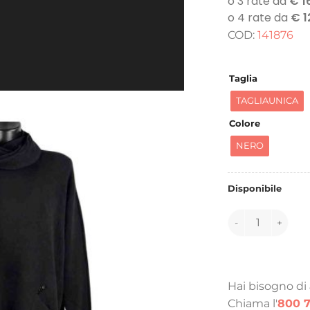
COD:
141876
Taglia
TAGLIAUNICA
Colore
NERO
Disponibile
141876 quantità
Hai bisogno di
Chiama l'
800 7