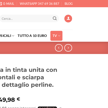
E-MAIL
WHATSAPP 347 69 36 887
BLOG
Cerca:
SICALI
TUTTO A 10 EURO
TV
a in tinta unita con
ontali e sciarpa
 dettaglio perline.
l
Il
49,98
€
prezzo
prezzo