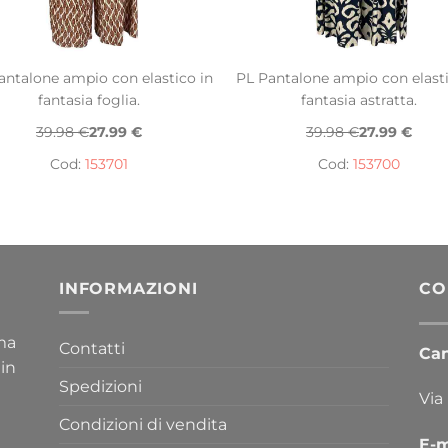
antalone ampio con elastico in
PL Pantalone ampio con elasti
fantasia foglia.
fantasia astratta.
39.98 €
27.99 €
39.98 €
27.99 €
Cod:
153701
Cod:
153700
INFORMAZIONI
CO
ima
Contatti
Cana
 in
Spedizioni
Via
Condizioni di vendita
E-m