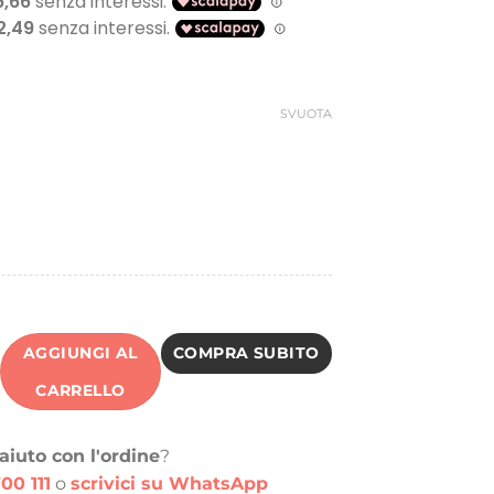
originale
attuale
era:
è:
100,00 €.
49,98 €.
SVUOTA
AGGIUNGI AL
COMPRA SUBITO
CARRELLO
aiuto con l'ordine
?
00 111
o
scrivici su WhatsApp