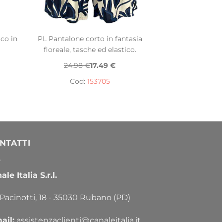
co in
PL Pantalone corto in fantasia
floreale, tasche ed elastico.
24.98 €
17.49 €
Cod:
153705
NTATTI
le Italia S.r.l.
 Pacinotti, 18 - 35030 Rubano (PD)
ail:
assistenzaclienti@canaleitalia.it