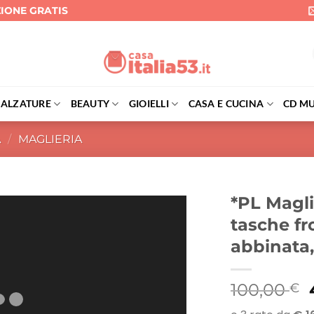
ZIONE GRATIS
CALZATURE
BEAUTY
GIOIELLI
CASA E CUCINA
CD MU
A
/
MAGLIERIA
*PL Magli
tasche fr
abbinata,
I
100,00
€