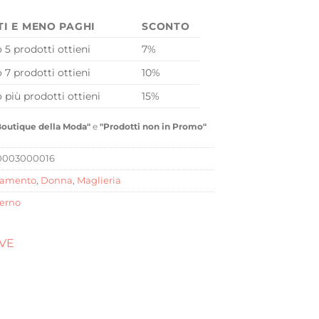
TI E MENO PAGHI
SCONTO
o 5 prodotti ottieni
7%
o 7 prodotti ottieni
10%
o più prodotti ottieni
15%
Boutique della Moda"
e
"Prodotti non in Promo"
0003000016
iamento
,
Donna
,
Maglieria
verno
OVE