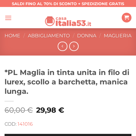
Salta
SALDI FINO AL 70% DI SCONTO + SPEDIZIONE GRATIS
ai
contenuti
HOME
/
ABBIGLIAMENTO
/
DONNA
/
MAGLIERIA
*PL Maglia in tinta unita in filo di
lurex, scollo a barchetta, manica
lunga.
60,00
€
Il
29,98
€
Il
prezzo
prezzo
originale
attuale
era:
è:
COD:
141016
60,00 €.
29,98 €.