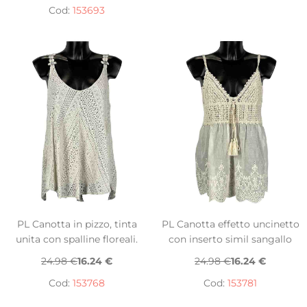
Cod:
153693
PL Canotta in pizzo, tinta
PL Canotta effetto uncinetto
unita con spalline floreali.
con inserto simil sangallo
24.98 €
16.24 €
24.98 €
16.24 €
Cod:
153768
Cod:
153781