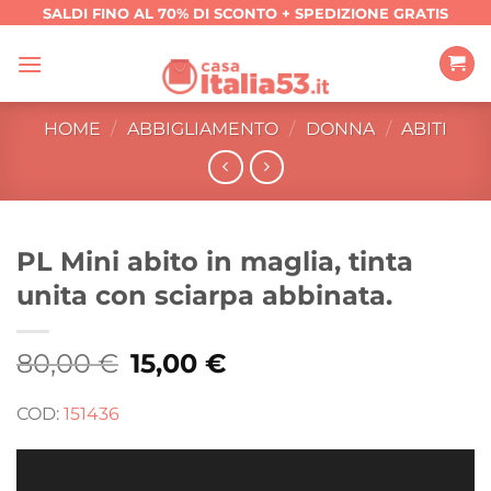
Salta
SALDI FINO AL 70% DI SCONTO + SPEDIZIONE GRATIS
ai
contenuti
HOME
/
ABBIGLIAMENTO
/
DONNA
/
ABITI
PL Mini abito in maglia, tinta
unita con sciarpa abbinata.
80,00
€
Il
15,00
€
Il
prezzo
prezzo
originale
attuale
era:
è:
COD:
151436
80,00 €.
15,00 €.