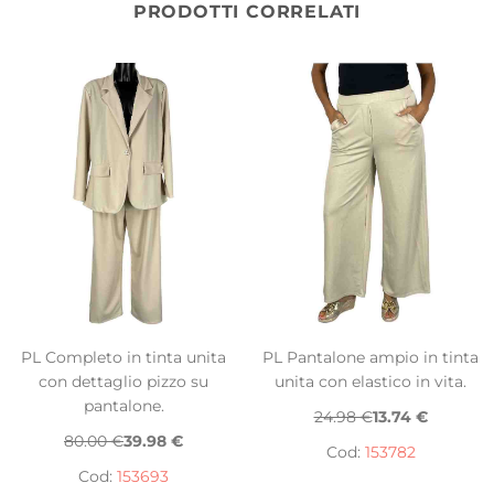
PRODOTTI CORRELATI
PL Completo in tinta unita
PL Pantalone ampio in tinta
con dettaglio pizzo su
unita con elastico in vita.
pantalone.
24.98 €
13.74 €
80.00 €
39.98 €
Cod:
153782
Cod:
153693