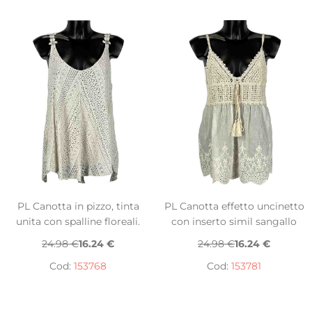
PL Canotta in pizzo, tinta
PL Canotta effetto uncinetto
unita con spalline floreali.
con inserto simil sangallo
24.98 €
16.24 €
24.98 €
16.24 €
Cod:
153768
Cod:
153781