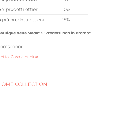
o 7 prodotti ottieni
10%
o più prodotti ottieni
15%
Boutique della Moda"
e
"Prodotti non in Promo"
0001500000
letto
,
Casa e cucina
 HOME COLLECTION