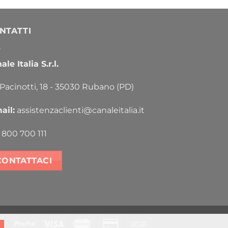
NTATTI
le Italia S.r.l.
 Pacinotti, 18 - 35030 Rubano (PD)
ail:
assistenzaclienti@canaleitalia.it
800 700 111
CONTATTACI
PayPal
Visa
MasterCard
Credit
Cash