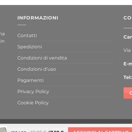
INFORMAZIONI
CO
ima
Contatti
Cana
 in
Spedizioni
Via
Condizioni di vendita
E-m
Condizioni d’uso
Tel:
Pagamenti
Privacy Policy
Cookie Policy
i Canale Italia Srl | P.IVA: 00860840289 | N. REA: PD170638