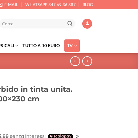
E-MAIL
WHATSAPP 347 69 36 887
BLOG
Cerca:
SICALI
TUTTO A 10 EURO
TV
bido in tinta unita.
200×230 cm