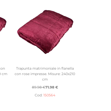
con
Trapunta matrimoniale in flanella
10 cm
con rose impresse. Misure: 240x210
cm
89.98 €
71.98 €
Cod:
150564