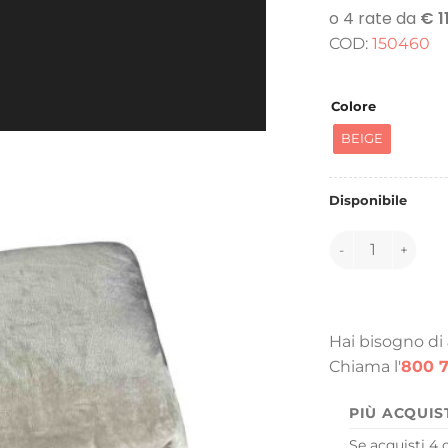
COD:
150460
Colore
BEIGE
Disponibile
150460 quantità
Hai bisogno di
Chiama l'
800 7
PIÙ ACQUIS
Se acquisti 4 