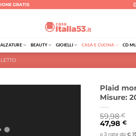
ZIONE GRATIS
CALZATURE
BEAUTY
GIOIELLI
CASA E CUCINA
CD MU
 LETTO
Plaid mor
Misure: 
59,98
€
47,98
€