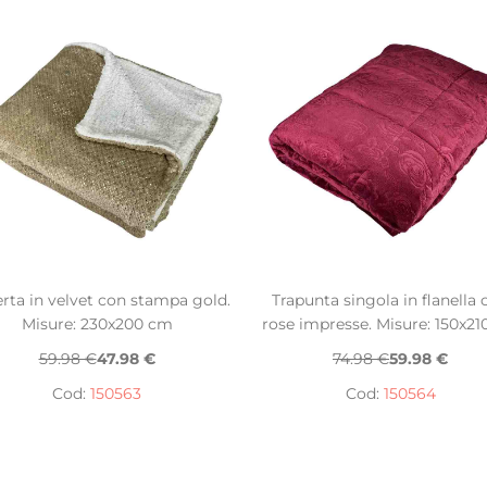
rta in velvet con stampa gold.
Trapunta singola in flanella 
Misure: 230x200 cm
rose impresse. Misure: 150x2
59.98 €
47.98 €
74.98 €
59.98 €
Cod:
150563
Cod:
150564