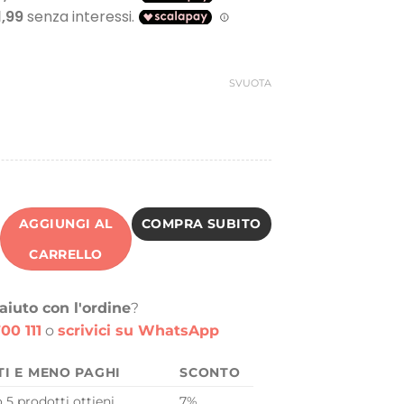
SVUOTA
AGGIUNGI AL
COMPRA SUBITO
CARRELLO
aiuto con l'ordine
?
00 111
o
scrivici su WhatsApp
TI E MENO PAGHI
SCONTO
o 5 prodotti ottieni
7%