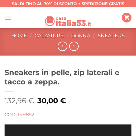
Salta
SALDI FINO AL 70% DI SCONTO + SPEDIZIONE GRATIS
ai
contenuti
HOME
/
CALZATURE
/
DONNA
/
SNEAKERS
Sneakers in pelle, zip laterali e
tacco a zeppa.
132,96
€
Il
30,00
€
Il
prezzo
prezzo
originale
attuale
era:
è:
COD:
149852
132,96 €.
30,00 €.