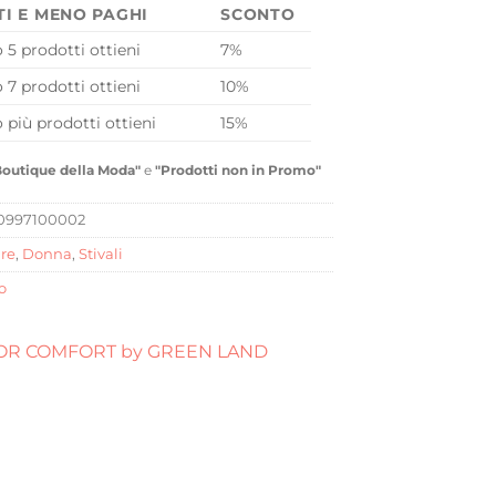
TI E MENO PAGHI
SCONTO
o 5 prodotti ottieni
7%
o 7 prodotti ottieni
10%
o più prodotti ottieni
15%
Boutique della Moda"
e
"Prodotti non in Promo"
0997100002
re
,
Donna
,
Stivali
o
OR COMFORT by GREEN LAND