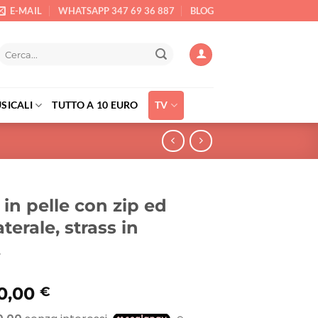
E-MAIL
WHATSAPP 347 69 36 887
BLOG
Cerca:
SICALI
TUTTO A 10 EURO
TV
 in pelle con zip ed
aterale, strass in
.
Il
0,00
€
rezzo
prezzo