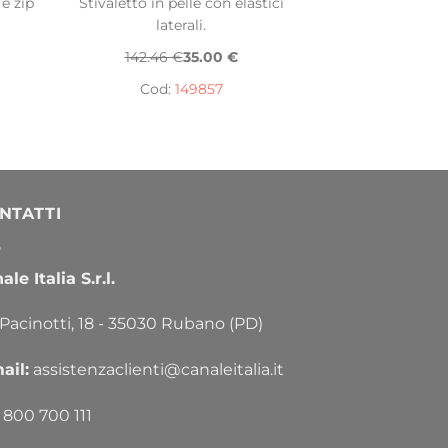
 e zip
Stivaletto in pelle con elastici
laterali.
142.46 €
35.00 €
Cod:
149857
NTATTI
le Italia S.r.l.
 Pacinotti, 18 - 35030 Rubano (PD)
ail:
assistenzaclienti@canaleitalia.it
800 700 111