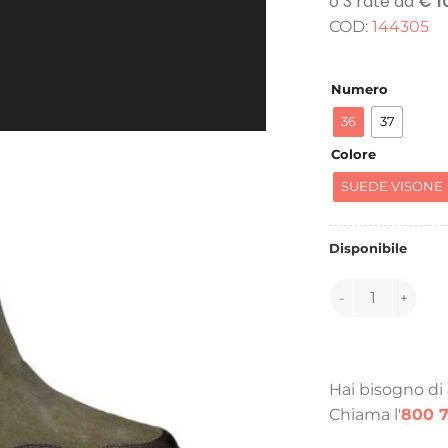
o
COD:
144305
e
1
Numero
36
37
Colore
SUEDE VISONE
Disponibile
144305 quantità
Hai bisogno di
Chiama l'
800 7