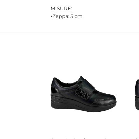
MISURE:
⦁
Zeppa: 5 cm