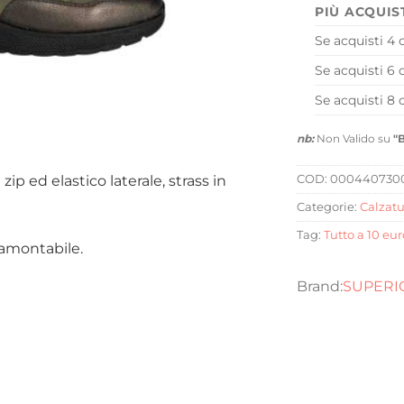
PIÙ ACQUIS
Se acquisti 4 
Se acquisti 6 
Se acquisti 8 
nb:
Non Valido su
"
p ed elastico laterale, strass in
COD:
000440730
Categorie:
Calzatu
Tag:
Tutto a 10 eur
tramontabile.
SUPERI