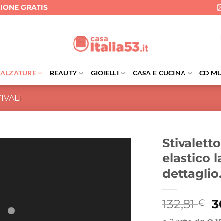
ZIONE GRATIS
CALZATURE
BEAUTY
GIOIELLI
CASA E CUCINA
CD MU
TIVALI
Stivaletto
elastico l
dettaglio
Il
132,81
3
€
p