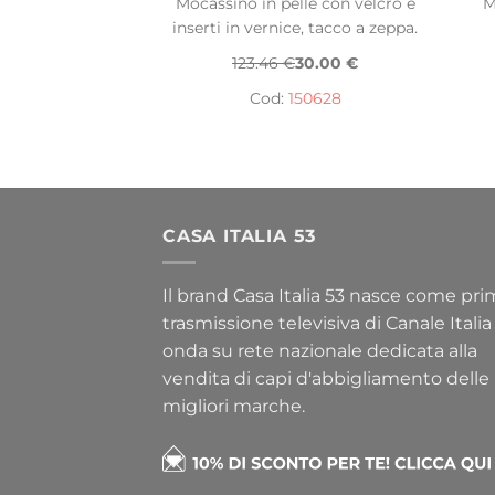
Mocassino in pelle con velcro e
M
inserti in vernice, tacco a zeppa.
123.46 €
30.00 €
Cod:
150628
CASA ITALIA 53
Il brand Casa Italia 53 nasce come pr
trasmissione televisiva di Canale Italia
onda su rete nazionale dedicata alla
vendita di capi d'abbigliamento delle
migliori marche.