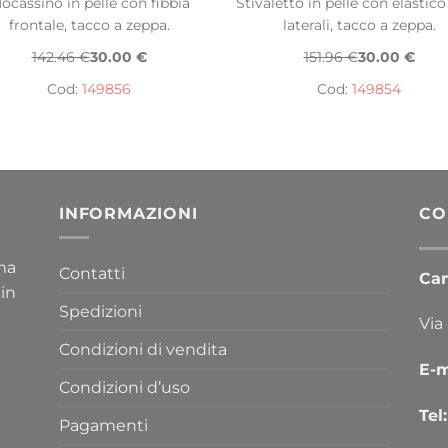
ocassino in pelle con fibbia
Stivaletto in pelle con elastico
frontale, tacco a zeppa.
laterali, tacco a zeppa.
142.46 €
30.00 €
151.96 €
30.00 €
Cod:
149856
Cod:
149854
INFORMAZIONI
CO
ima
Contatti
Cana
 in
Spedizioni
Via
Condizioni di vendita
E-m
Condizioni d’uso
Tel:
Pagamenti