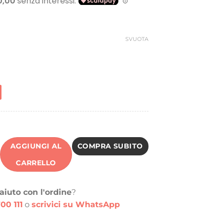
riginale
attuale
ra:
è:
32,81 €.
30,00 €.
SVUOTA
AGGIUNGI AL
COMPRA SUBITO
CARRELLO
aiuto con l'ordine
?
00 111
o
scrivici su WhatsApp