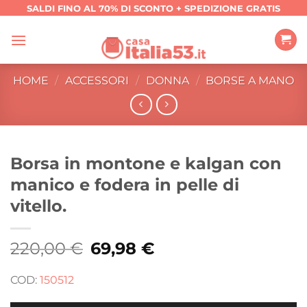
Salta
SALDI FINO AL 70% DI SCONTO + SPEDIZIONE GRATIS
ai
contenuti
HOME
/
ACCESSORI
/
DONNA
/
BORSE A MANO
Borsa in montone e kalgan con
manico e fodera in pelle di
vitello.
220,00
€
Il
69,98
€
Il
prezzo
prezzo
originale
attuale
era:
è:
COD:
150512
220,00 €.
69,98 €.