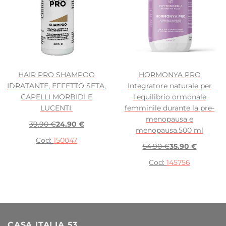
HAIR PRO SHAMPOO
HORMONYA PRO
IDRATANTE, EFFETTO SETA,
Integratore naturale per
CAPELLI MORBIDI E
l'equilibrio ormonale
LUCENTI.
femminile durante la pre-
menopausa e
39.90 €
24.90 €
menopausa.500 ml
Cod:
150047
54.90 €
35.90 €
Cod:
145756
CASA ITALIA 53