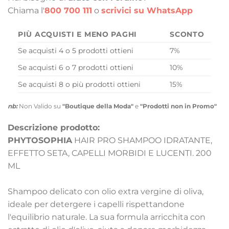
Chiama l'
800 700 111
o
scrivici su WhatsApp
PIÙ ACQUISTI E MENO PAGHI
SCONTO
Se acquisti 4 o 5 prodotti ottieni
7%
Se acquisti 6 o 7 prodotti ottieni
10%
Se acquisti 8 o più prodotti ottieni
15%
nb:
Non Valido su
"Boutique della Moda"
e
"Prodotti non in Promo"
Descrizione prodotto:
PHYTOSOPHIA
HAIR PRO SHAMPOO IDRATANTE,
EFFETTO SETA, CAPELLI MORBIDI E LUCENTI. 200
ML
Shampoo delicato con olio extra vergine di oliva,
ideale per detergere i capelli rispettandone
l'equilibrio naturale. La sua formula arricchita con