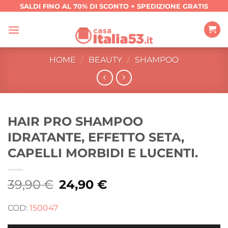
Salta
SALDI FINO AL 70% DI SCONTO + SPEDIZIONE GRATIS
ai
contenuti
HOME
/
BEAUTY
/
SHAMPOO
HAIR PRO SHAMPOO
IDRATANTE, EFFETTO SETA,
CAPELLI MORBIDI E LUCENTI.
39,90
€
Il
24,90
€
Il
prezzo
prezzo
originale
attuale
era:
è:
COD:
150047
39,90 €.
24,90 €.