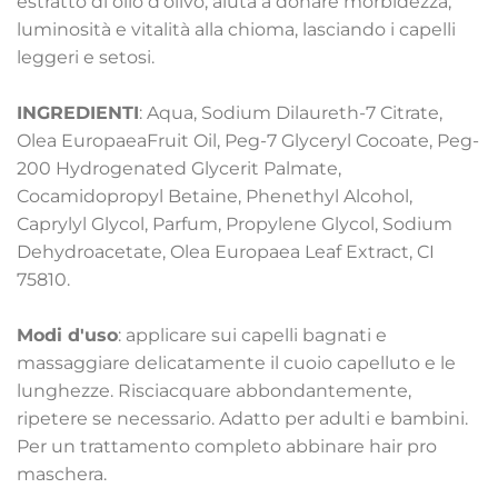
estratto di olio d'olivo, aiuta a donare morbidezza,
luminosità e vitalità alla chioma, lasciando i capelli
leggeri e setosi.
INGREDIENTI
: Aqua, Sodium Dilaureth-7 Citrate,
Olea EuropaeaFruit Oil, Peg-7 Glyceryl Cocoate, Peg-
200 Hydrogenated Glycerit Palmate,
Cocamidopropyl Betaine, Phenethyl Alcohol,
Caprylyl Glycol, Parfum, Propylene Glycol, Sodium
Dehydroacetate, Olea Europaea Leaf Extract, CI
75810.
Modi d'uso
: applicare sui capelli bagnati e
massaggiare delicatamente il cuoio capelluto e le
lunghezze. Risciacquare abbondantemente,
ripetere se necessario. Adatto per adulti e bambini.
Per un trattamento completo abbinare hair pro
maschera.