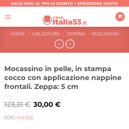
Salta
SALDI FINO AL 70% DI SCONTO + SPEDIZIONE GRATIS
ai
contenuti
HOME
/
CALZATURE
/
DONNA
/
MOCASSINI
Mocassino in pelle, in stampa
cocco con applicazione nappine
frontali. Zeppa: 5 cm
123,31
€
Il
30,00
€
Il
prezzo
prezzo
originale
attuale
era:
è:
COD:
144300
123,31 €.
30,00 €.