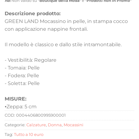
nb:
Non Valido su
"Boutique della Moda"
e
"Prodotti non in Promo"
Descrizione prodotto:
GREEN LAND Mocassino in pelle, in stampa cocco
con applicazione nappine frontali.
Il modello è classico e dallo stile intramontabile.
- Vestibilità: Regolare
- Tomaia: Pelle
- Fodera: Pelle
- Soletta: Pelle
MISURE:
⦁
Zeppa: 5 cm
COD:
0004406800995900001
Categorie:
Calzature
,
Donna
,
Mocassini
Tag:
Tutto a 10 euro