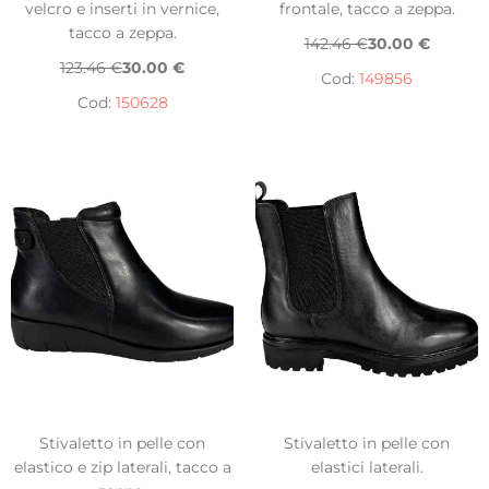
velcro e inserti in vernice,
frontale, tacco a zeppa.
tacco a zeppa.
142.46 €
30.00 €
123.46 €
30.00 €
Cod:
149856
Cod:
150628
Stivaletto in pelle con
Stivaletto in pelle con
elastico e zip laterali, tacco a
elastici laterali.