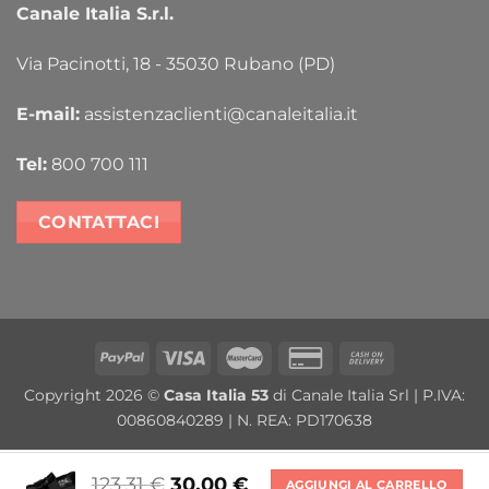
Canale Italia S.r.l.
Via Pacinotti, 18 - 35030 Rubano (PD)
E-mail:
assistenzaclienti@canaleitalia.it
Tel:
800 700 111
CONTATTACI
PayPal
Visa
MasterCard
Credit
Cash
Card
On
Copyright 2026 ©
Casa Italia 53
di Canale Italia Srl | P.IVA:
2
Delivery
00860840289 | N. REA: PD170638
123,31
€
30,00
€
AGGIUNGI AL CARRELLO