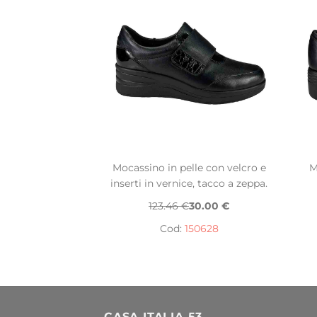
Mocassino in pelle con velcro e
M
inserti in vernice, tacco a zeppa.
123.46 €
30.00 €
Cod:
150628
CASA ITALIA 53