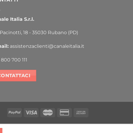
le Italia S.r.l.
 Pacinotti, 18 - 35030 Rubano (PD)
ail:
assistenzaclienti@canaleitalia.it
800 700 111
CONTATTACI
PayPal
Visa
MasterCard
Credit
Cash
Card
On
2
Delivery