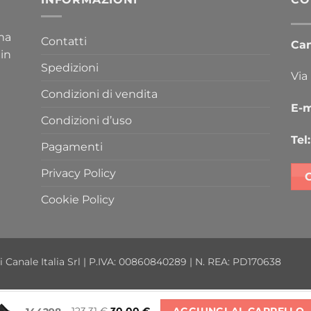
ima
Contatti
Cana
 in
Spedizioni
Via
Condizioni di vendita
E-m
Condizioni d’uso
Tel:
Pagamenti
Privacy Policy
Cookie Policy
i Canale Italia Srl | P.IVA: 00860840289 | N. REA: PD170638