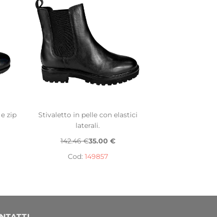
 e zip
Stivaletto in pelle con elastici
laterali.
142.46 €
35.00 €
Cod:
149857
NTATTI