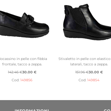
ocassino in pelle con fibbia
Stivaletto in pelle con elastico
frontale, tacco a zeppa.
laterali, tacco a zeppa.
142.46 €
30.00 €
151.96 €
30.00 €
Cod:
149856
Cod:
149854
INFORMAZIONI
CO