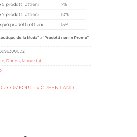
o 5 prodotti ottieni
7%
o 7 prodotti ottieni
10%
o più prodotti ottieni
15%
Boutique della Moda"
e
"Prodotti non in Promo"
0996300002
re
,
Donna
,
Mocassini
o
OR COMFORT by GREEN LAND