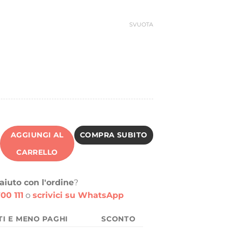
ra:
è:
23,31 €.
30,00 €.
SVUOTA
AGGIUNGI AL
COMPRA SUBITO
CARRELLO
aiuto con l'ordine
?
00 111
o
scrivici su WhatsApp
TI E MENO PAGHI
SCONTO