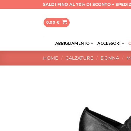
Salta
SALDI FINO AL 70% DI SCONTO + SPEDI
ai
contenuti
0,00
€
ABBIGLIAMENTO
ACCESSORI
HOME
/
CALZATURE
/
DONNA
/
M