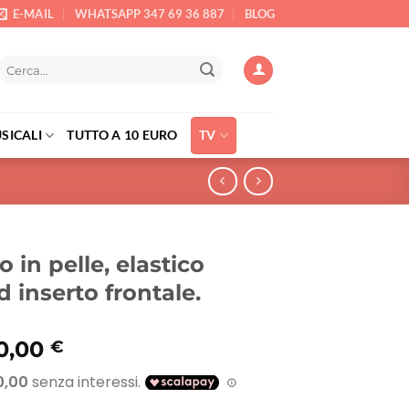
E-MAIL
WHATSAPP 347 69 36 887
BLOG
Cerca:
SICALI
TUTTO A 10 EURO
TV
 in pelle, elastico
d inserto frontale.
Il
0,00
€
rezzo
prezzo
riginale
attuale