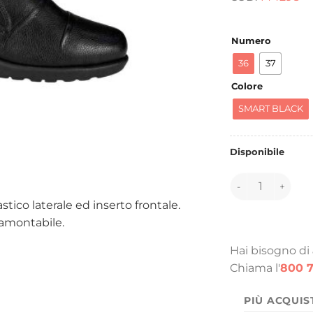
e
1
Numero
36
37
Colore
SMART BLACK
Disponibile
144298 quantità
ico laterale ed inserto frontale.
tramontabile.
Hai bisogno di
Chiama l'
800 7
PIÙ ACQUIS