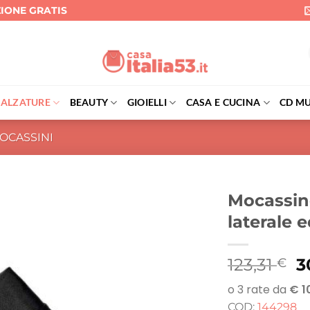
ZIONE GRATIS
CALZATURE
BEAUTY
GIOIELLI
CASA E CUCINA
CD MU
OCASSINI
Mocassino
laterale e
Il
123,31
3
€
p
o
COD:
144298