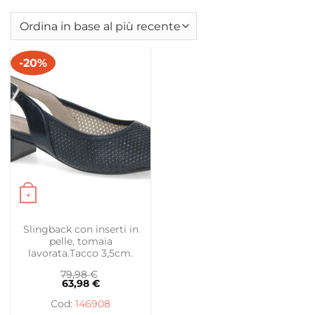
-20%
+
Questo prodotto ha più varianti. Le opzioni possono es
Slingback con inserti in
pelle, tomaia
lavorata.Tacco 3,5cm.
79,98
€
63,98
€
146908