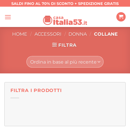
Salta
SALDI FINO AL 70% DI SCONTO + SPEDIZIONE GRATIS
ai
contenuti
HOME
/
ACCESSORI
/
DONNA
/
COLLANE
FILTRA
FILTRA I PRODOTTI