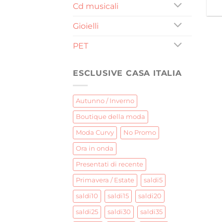
Cd musicali
Gioielli
PET
ESCLUSIVE CASA ITALIA
Autunno / Inverno
Boutique della moda
Moda Curvy
No Promo
Ora in onda
Presentati di recente
Primavera / Estate
saldi5
saldi10
saldi15
saldi20
saldi25
saldi30
saldi35