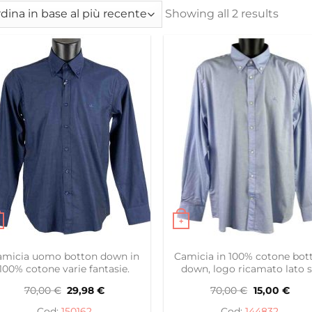
Showing all 2 results
+
to prodotto ha più varianti. Le opzioni possono essere s
Questo prodotto ha più var
amicia uomo botton down in
Camicia in 100% cotone bot
100% cotone varie fantasie.
down, logo ricamato lato s
Il
Il
Il
Il
70,00
€
29,98
€
70,00
€
15,00
€
prezzo
prezzo
prezzo
prez
originale
attuale
originale
attu
150162
144832