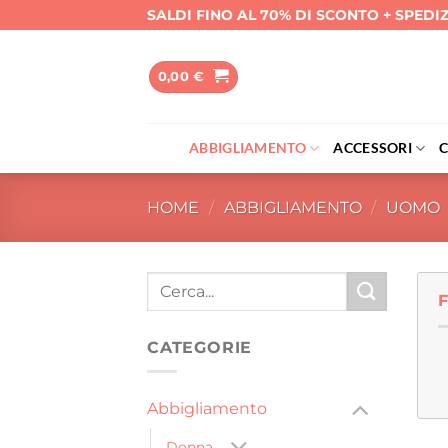
Salta
SALDI FINO AL 70% DI SCONTO + SPEDI
ai
contenuti
0,00
€
ABBIGLIAMENTO
ACCESSORI
HOME
/
ABBIGLIAMENTO
/
UOMO
Cerca:
CATEGORIE
Abbigliamento
Donna