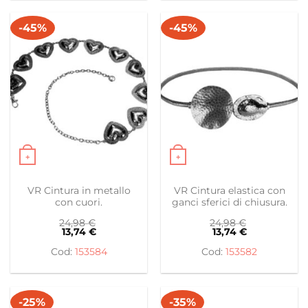
-45%
-45%
+
+
Questo prodotto ha più varianti. Le opzioni possono es
Questo prodotto ha più var
VR Cintura in metallo
VR Cintura elastica con
con cuori.
ganci sferici di chiusura.
24,98
€
24,98
€
13,74
€
13,74
€
153584
153582
-25%
-35%