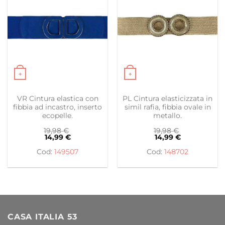
+
+
Questo prodotto ha più varianti. Le opzioni possono es
Questo prodotto ha più var
VR Cintura elastica con
PL Cintura elasticizzata in
fibbia ad incastro, inserto
simil rafia, fibbia ovale in
ecopelle.
metallo.
19,98
€
19,98
€
14,99
€
14,99
€
149507
148702
CASA ITALIA 53