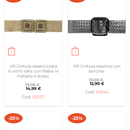
+
+
Questo prodotto ha più varianti. Le opzioni possono es
Questo prodotto ha più var
VR Cintura elasticizzata
VR Cintura elastica con
in simil rafia con fibbia in
borchie.
metallo e strass.
19,98
€
12,99
€
19,98
€
14,99
€
151944
153137
-25%
-25%