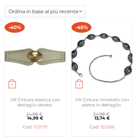
-40%
-45%
+
+
Questo prodotto ha più varianti. Le opzioni possono es
Questo prodotto ha più var
VR Cintura elastica con
VR Cintura inmetallo con
dettaglio dorato.
pietre in dettaglio.
24,98
€
24,98
€
14,99
€
13,74
€
153579
153586