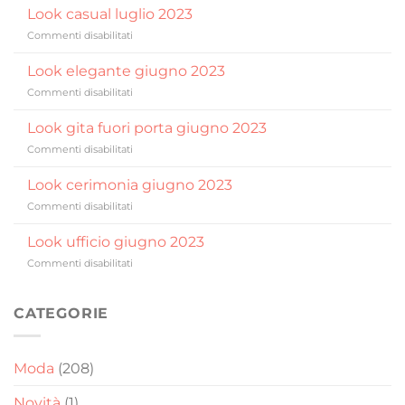
Look casual luglio 2023
su
Commenti disabilitati
Look
casual
Look elegante giugno 2023
luglio
su
Commenti disabilitati
2023
Look
elegante
Look gita fuori porta giugno 2023
giugno
su
Commenti disabilitati
2023
Look
gita
Look cerimonia giugno 2023
fuori
su
Commenti disabilitati
porta
Look
giugno
cerimonia
Look ufficio giugno 2023
2023
giugno
su
Commenti disabilitati
2023
Look
ufficio
giugno
CATEGORIE
2023
Moda
(208)
Novità
(1)