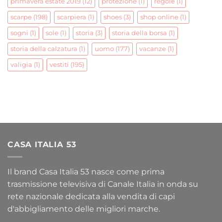
primavera estate 2019
(12)
protezione
(1)
regole
(1)
scarpe
(198)
scarpiera
(1)
shoes
(3)
shop online
(1)
sogni
(1)
sole
(1)
storia
(3)
storia della borsa
(1)
storia della calzatura
(1)
uomo
(177)
vacanze
(1)
valigia
(1)
vestiti
(195)
CASA ITALIA 53
Il brand Casa Italia 53 nasce come prima
trasmissione televisiva di Canale Italia in onda su
rete nazionale dedicata alla vendita di capi
d'abbigliamento delle migliori marche.