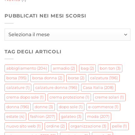
PUBBLICATI NEI MESI SCORSI
Pubblicati
nei
mesi
TAG DEGLI ARTICOLI
scorsi
abbigliamento
(204)
armadio
(2)
bag
(2)
bon ton
(3)
borsa
(195)
borsa donna
(2)
borse
(2)
calzatura
(196)
calzature
(1)
calzature donna
(196)
Casa Italia
(208)
crema dopo sole
(1)
crema protezione
(1)
creme solari
(1)
donna
(196)
donne
(3)
dopo sole
(1)
e-commerce
(1)
estate
(4)
fashion
(207)
galateo
(3)
moda
(207)
nuovo sito web
(1)
ordine
(2)
organizzazione
(3)
pelle
(1)