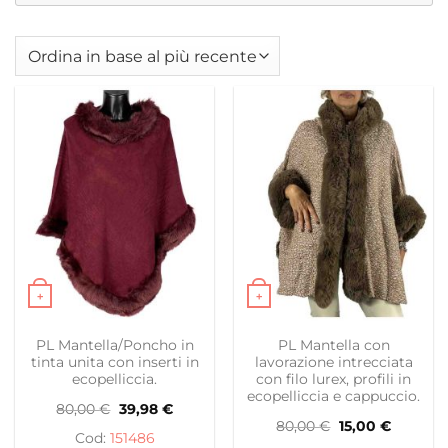
+
+
Questo prodotto ha più varianti. Le opzioni possono es
Questo prodotto ha più var
PL Mantella/Poncho in
PL Mantella con
tinta unita con inserti in
lavorazione intrecciata
ecopelliccia.
con filo lurex, profili in
ecopelliccia e cappuccio.
Il
Il
80,00
€
39,98
€
prezzo
prezzo
Il
Il
80,00
€
15,00
€
originale
attuale
151486
prezzo
prezzo
era:
è: