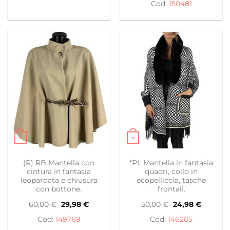
originale
attuale
150481
80,00 €.
39,98 €.
era:
è:
80,00 €.
15,00 €.
+
+
Questo prodotto ha più varianti. Le opzioni possono es
Questo prodotto ha più var
(R) RB Mantella con
*PL Mantella in fantasia
cintura in fantasia
quadri, collo in
leopardata e chiusura
ecopelliccia, tasche
con bottone.
frontali.
Il
Il
Il
Il
60,00
€
29,98
€
50,00
€
24,98
€
prezzo
prezzo
prezzo
prezzo
originale
attuale
originale
attuale
149769
146205
era:
è:
era:
è: