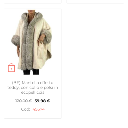
60,00 €.
29,98 €.
50,00 €.
24,98 €.
+
Questo prodotto ha più varianti. Le opzioni possono es
(BF) Mantella effetto
teddy, con collo e polsi in
ecopelliccia
Il
Il
120,00
€
59,98
€
prezzo
prezzo
originale
attuale
145674
era:
è:
120,00 €.
59,98 €.