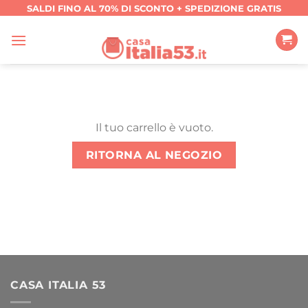
Salta
SALDI FINO AL 70% DI SCONTO + SPEDIZIONE GRATIS
ai
contenuti
Il tuo carrello è vuoto.
RITORNA AL NEGOZIO
CASA ITALIA 53