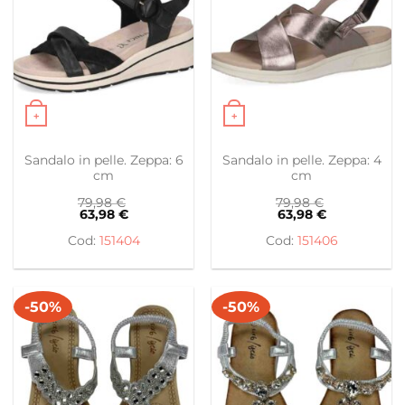
+
+
Questo prodotto ha più varianti. Le opzioni possono es
Questo prodotto ha più var
Sandalo in pelle. Zeppa: 6
Sandalo in pelle. Zeppa: 4
cm
cm
79,98
€
79,98
€
63,98
€
63,98
€
151404
151406
-50%
-50%