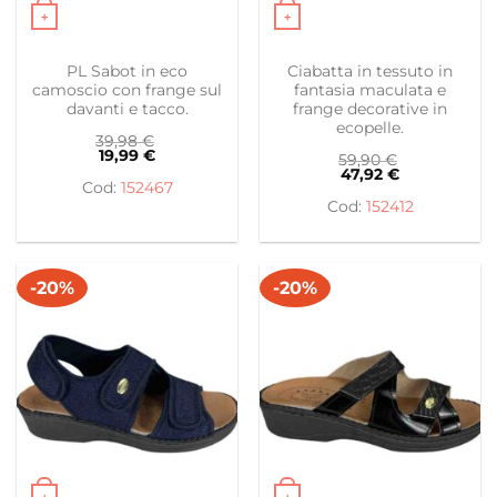
+
+
Questo prodotto ha più varianti. Le opzioni possono es
Questo prodotto ha più var
PL Sabot in eco
Ciabatta in tessuto in
camoscio con frange sul
fantasia maculata e
davanti e tacco.
frange decorative in
ecopelle.
39,98
€
19,99
€
59,90
€
47,92
€
152467
152412
-20%
-20%
+
+