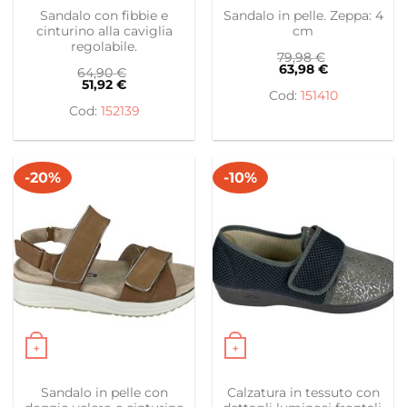
Questo prodotto ha più varianti. Le opzioni possono es
Questo prodotto ha più var
Sandalo con fibbie e
Sandalo in pelle. Zeppa: 4
cinturino alla caviglia
cm
regolabile.
79,98
€
63,98
€
64,90
€
51,92
€
151410
152139
-20%
-10%
+
+
Questo prodotto ha più varianti. Le opzioni possono es
Questo prodotto ha più var
Sandalo in pelle con
Calzatura in tessuto con