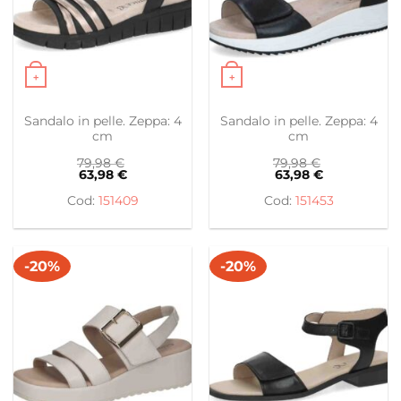
+
+
Questo prodotto ha più varianti. Le opzioni possono es
Questo prodotto ha più var
Sandalo in pelle. Zeppa: 4
Sandalo in pelle. Zeppa: 4
cm
cm
79,98
€
79,98
€
63,98
€
63,98
€
151409
151453
-20%
-20%