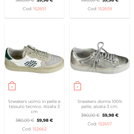
prezzo
prezzo
prezzo
prezzo
originale
attuale
originale
attuale
152651
152659
era:
è:
era:
è:
380,00 €.
59,98 €.
390,00 €.
59,98 €
+
+
Questo prodotto ha più varianti. Le opzioni possono es
Questo prodotto ha più var
Sneakers uomo in pelle e
Sneakers donna 100%
tessuto tecnico. Alzata 3
pelle, alzata 3 cm.
cm
Il
Il
390,00
€
59,98
€
prezzo
prezzo
Il
Il
380,00
€
59,98
€
originale
attuale
prezzo
prezzo
152657
era:
è:
originale
attuale
152662
390,00 €.
59,98 €
era:
è: