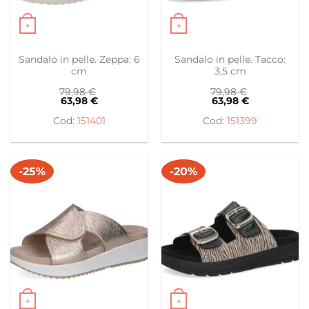
+
+
Questo prodotto ha più varianti. Le opzioni possono es
Questo prodotto ha più var
Sandalo in pelle. Zeppa: 6
Sandalo in pelle. Tacco:
cm
3,5 cm
79,98
€
79,98
€
63,98
€
63,98
€
151401
151399
-25%
-20%
+
+