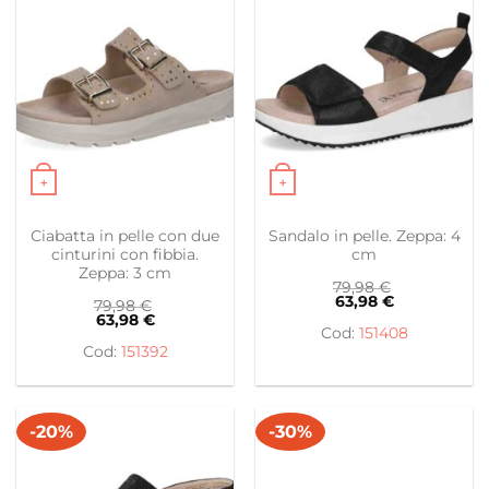
+
+
Questo prodotto ha più varianti. Le opzioni possono es
Questo prodotto ha più var
Ciabatta in pelle con due
Sandalo in pelle. Zeppa: 4
cinturini con fibbia.
cm
Zeppa: 3 cm
79,98
€
63,98
€
79,98
€
63,98
€
151408
151392
-20%
-30%