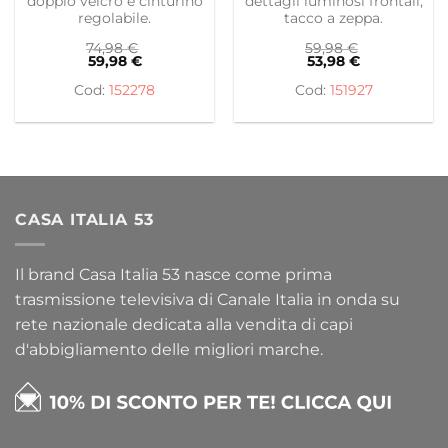
doppio velcro e cinturino
dettagli luminosi frontali,
regolabile.
tacco a zeppa.
74,98
€
59,98
€
59,98
€
53,98
€
152278
151927
CASA ITALIA 53
Il brand Casa Italia 53 nasce come prima
trasmissione televisiva di Canale Italia in onda su
rete nazionale dedicata alla vendita di capi
d'abbigliamento delle migliori marche.