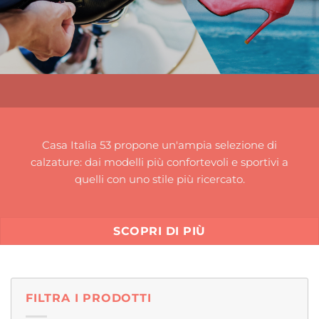
Casa Italia 53 propone un'ampia selezione di
calzature: dai modelli più confortevoli e sportivi a
quelli con uno stile più ricercato.
SCOPRI DI PIÙ
FILTRA I PRODOTTI