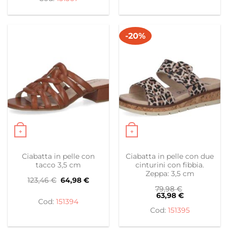
-20%
+
+
Questo prodotto ha più varianti. Le opzioni possono es
Questo prodotto ha più var
Ciabatta in pelle con
Ciabatta in pelle con due
tacco 3,5 cm
cinturini con fibbia.
Zeppa: 3,5 cm
Il
Il
123,46
€
64,98
€
prezzo
prezzo
79,98
€
originale
attuale
63,98
€
era:
è:
151394
123,46 €.
64,98 €.
151395