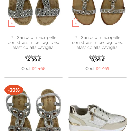
+
+
Questo prodotto ha più varianti. Le opzioni possono es
Questo prodotto ha più var
PL Sandalo in ecopelle
PL Sandalo in ecopelle
con strass in dettaglio ed
con strass in dettaglio ed
elastico alla caviglia.
elastico alla caviglia.
29,98
€
39,98
€
14,99
€
19,99
€
152468
152469
-30%