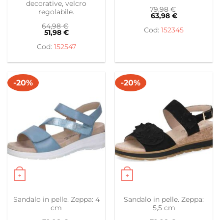
decorative, velcro
79,98
€
regolabile.
63,98
€
64,98
€
152345
51,98
€
152547
-20%
-20%
+
+
Questo prodotto ha più varianti. Le opzioni possono es
Questo prodotto ha più var
Sandalo in pelle. Zeppa: 4
Sandalo in pelle. Zeppa:
cm
5,5 cm