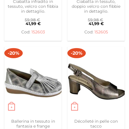
Ciabatta infradito in
Ciabatta in tessuto,
tessuto, velcro con fibbia
doppio velcro con fibbie
in dettaglio.
in dettaglio.
59,98
€
59,98
€
41,99
€
41,99
€
152603
152605
-20%
-20%
+
+
Questo prodotto ha più varianti. Le opzioni possono es
Questo prodotto ha più var
Ballerina in tessuto in
Décolleté in pelle con
fantasia e frange
tacco