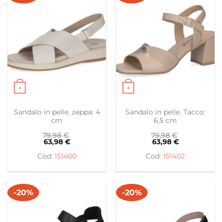
+
+
Questo prodotto ha più varianti. Le opzioni possono es
Questo prodotto ha più var
Sandalo in pelle. zeppa: 4
Sandalo in pelle. Tacco:
cm
6,5 cm
79,98
€
79,98
€
63,98
€
63,98
€
151400
151402
-20%
-20%