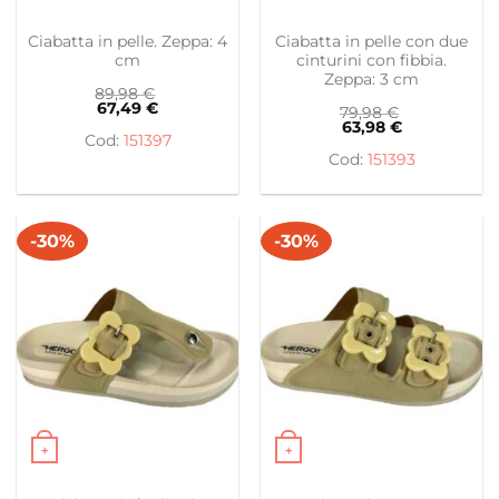
Questo prodotto ha più varianti. Le opzioni possono es
Questo prodotto ha più var
Ciabatta in pelle. Zeppa: 4
Ciabatta in pelle con due
cm
cinturini con fibbia.
Zeppa: 3 cm
89,98
€
67,49
€
79,98
€
63,98
€
151397
151393
-30%
-30%
+
+
Questo prodotto ha più varianti. Le opzioni possono es
Questo prodotto ha più var