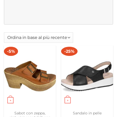
-5%
-25%
+
+
Questo prodotto ha più varianti. Le opzioni possono es
Questo prodotto ha più var
Sabot con zeppa,
Sandalo in pelle