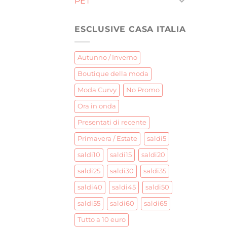
PET
ESCLUSIVE CASA ITALIA
Autunno / Inverno
Boutique della moda
Moda Curvy
No Promo
Ora in onda
Presentati di recente
Primavera / Estate
saldi5
saldi10
saldi15
saldi20
saldi25
saldi30
saldi35
saldi40
saldi45
saldi50
saldi55
saldi60
saldi65
Tutto a 10 euro