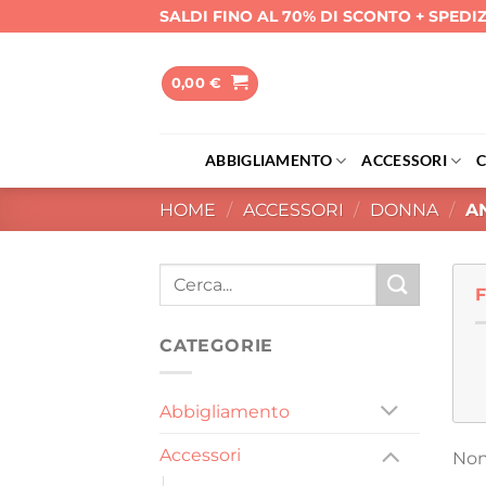
Salta
SALDI FINO AL 70% DI SCONTO + SPEDI
ai
contenuti
0,00
€
ABBIGLIAMENTO
ACCESSORI
HOME
/
ACCESSORI
/
DONNA
/
AN
Cerca:
CATEGORIE
Abbigliamento
Accessori
Non