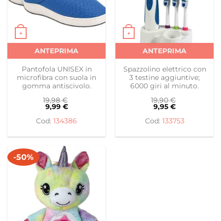
+
+
Questo prodotto ha più varianti. Le opzioni possono es
Questo prodotto ha più var
ANTEPRIMA
ANTEPRIMA
Pantofola UNISEX in
Spazzolino elettrico con
microfibra con suola in
3 testine aggiuntive;
gomma antiscivolo.
6000 giri al minuto.
19,98
€
19,90
€
9,99
€
9,95
€
134386
133753
-50%