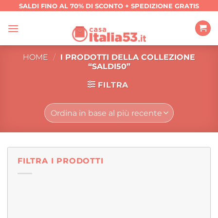
Salta
SALDI FINO AL 70% DI SCONTO + SPEDIZIONE GRATIS
ai
contenuti
HOME
/
I PRODOTTI DELLA COLLEZIONE
“SALDI50”
FILTRA
FILTRA I PRODOTTI