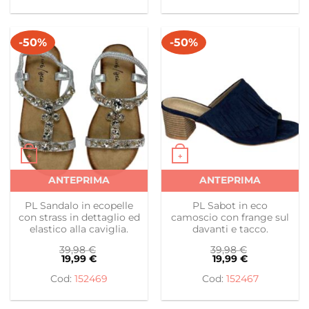
-50%
-50%
+
+
Questo prodotto ha più varianti. Le opzioni possono es
Questo prodotto ha più var
ANTEPRIMA
ANTEPRIMA
PL Sandalo in ecopelle
PL Sabot in eco
con strass in dettaglio ed
camoscio con frange sul
elastico alla caviglia.
davanti e tacco.
39,98
€
39,98
€
19,99
€
19,99
€
152469
152467