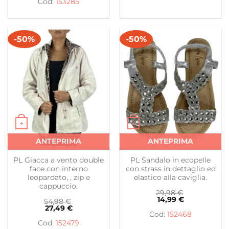
153285
-50%
-50%
+
+
Questo prodotto ha più varianti. Le opzioni possono es
Questo prodotto ha più var
ANTEPRIMA
ANTEPRIMA
PL Giacca a vento double
PL Sandalo in ecopelle
face con interno
con strass in dettaglio ed
leopardato, , zip e
elastico alla caviglia.
cappuccio.
29,98
€
14,99
€
54,98
€
27,49
€
152468
152479