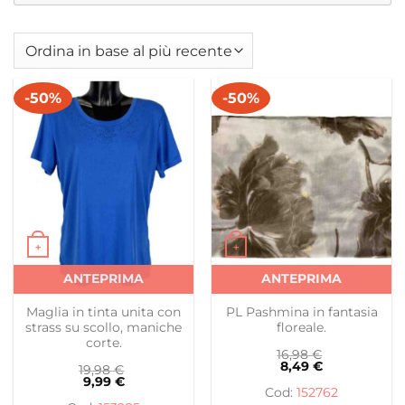
-50%
-50%
+
+
Questo prodotto ha più varianti. Le opzioni possono es
Questo prodotto ha più var
ANTEPRIMA
ANTEPRIMA
Maglia in tinta unita con
PL Pashmina in fantasia
strass su scollo, maniche
floreale.
corte.
16,98
€
8,49
€
19,98
€
9,99
€
152762