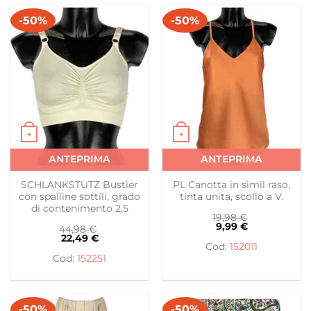
-50%
-50%
+
+
Questo prodotto ha più varianti. Le opzioni possono es
Questo prodotto ha più var
ANTEPRIMA
ANTEPRIMA
SCHLANKSTUTZ Bustier
PL Canotta in simil raso,
con spalline sottili, grado
tinta unita, scollo a V.
di contenimento 2,5
19,98
€
9,99
€
44,98
€
22,49
€
152011
152251
-50%
-50%