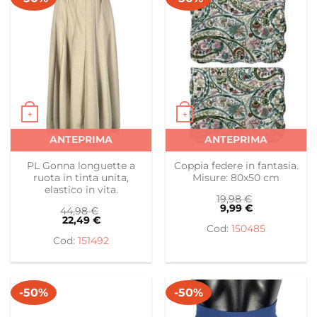
+
+
Questo prodotto ha più varianti. Le opzioni possono es
Questo prodotto ha più var
ANTEPRIMA
ANTEPRIMA
PL Gonna longuette a
Coppia federe in fantasia.
ruota in tinta unita,
Misure: 80x50 cm
elastico in vita.
19,98
€
9,99
€
44,98
€
22,49
€
150485
151492
-50%
-50%