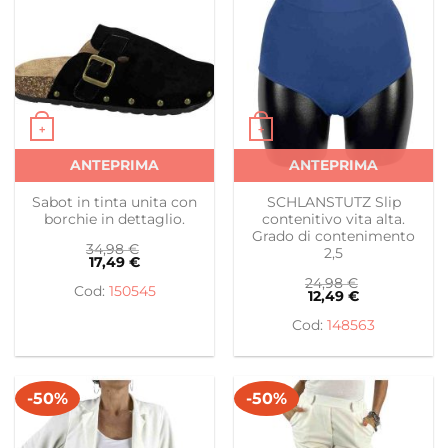
+
+
Questo prodotto ha più varianti. Le opzioni possono es
Questo prodotto ha più var
ANTEPRIMA
ANTEPRIMA
Sabot in tinta unita con
SCHLANSTUTZ Slip
borchie in dettaglio.
contenitivo vita alta.
Grado di contenimento
34,98
€
2,5
17,49
€
24,98
€
150545
12,49
€
148563
-50%
-50%