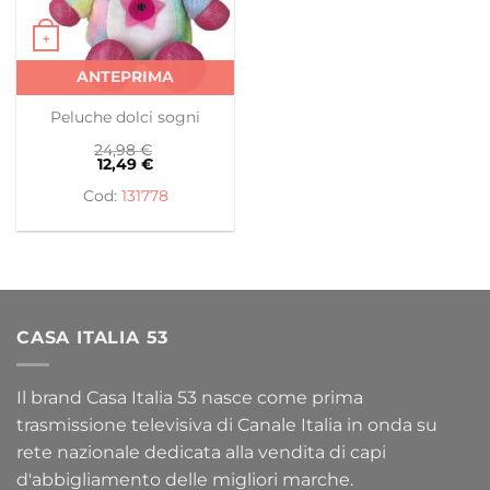
+
Questo prodotto ha più varianti. Le opzioni possono es
ANTEPRIMA
Peluche dolci sogni
24,98
€
12,49
€
131778
CASA ITALIA 53
Il brand Casa Italia 53 nasce come prima
trasmissione televisiva di Canale Italia in onda su
rete nazionale dedicata alla vendita di capi
d'abbigliamento delle migliori marche.