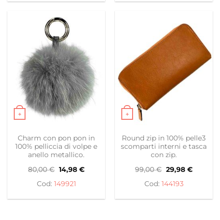
+
+
Questo prodotto ha più varianti. Le opzioni possono es
Questo prodotto ha più var
Charm con pon pon in
Round zip in 100% pelle3
100% pelliccia di volpe e
scomparti interni e tasca
anello metallico.
con zip.
Il
Il
Il
Il
80,00
€
14,98
€
99,00
€
29,98
€
prezzo
prezzo
prezzo
prezzo
originale
attuale
originale
attuale
149921
144193
era:
è:
era:
è:
80,00 €.
14,98 €.
99,00 €.
29,98 €.