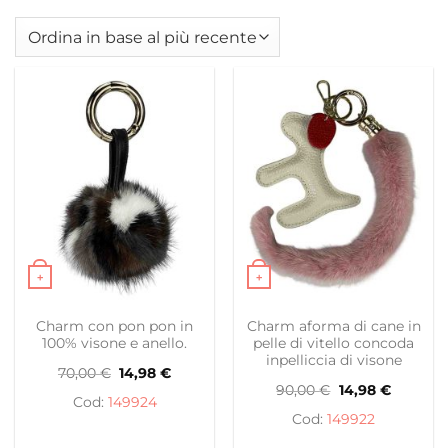
+
+
Questo prodotto ha più varianti. Le opzioni possono es
Questo prodotto ha più var
Charm con pon pon in
Charm aforma di cane in
100% visone e anello.
pelle di vitello concoda
inpelliccia di visone
Il
Il
70,00
€
14,98
€
prezzo
prezzo
Il
Il
90,00
€
14,98
€
originale
attuale
149924
prezzo
prezzo
era:
è:
originale
attuale
149922
70,00 €.
14,98 €.
era:
è:
90,00 €.
14,98 €.