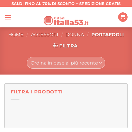
Salta
SALDI FINO AL 70% DI SCONTO + SPEDIZIONE GRATIS
ai
contenuti
HOME
/
ACCESSORI
/
DONNA
/
PORTAFOGLI
FILTRA
FILTRA I PRODOTTI