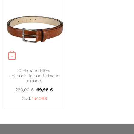
+
Questo prodotto ha più varianti. Le opzioni possono es
Cintura in 100%
coccodrillo con fibbia in
ottone.
Il
Il
220,00
€
69,98
€
prezzo
prezzo
originale
attuale
144088
era:
è:
220,00 €.
69,98 €.