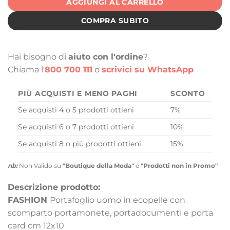
AGGIUNGI AL CARRELLO
COMPRA SUBITO
Hai bisogno di
aiuto con l'ordine
?
Chiama l'
800 700 111
o
scrivici su WhatsApp
PIÙ ACQUISTI E MENO PAGHI
SCONTO
Se acquisti 4 o 5 prodotti ottieni
7%
Se acquisti 6 o 7 prodotti ottieni
10%
Se acquisti 8 o più prodotti ottieni
15%
nb:
Non Valido su
"Boutique della Moda"
e
"Prodotti non in Promo"
Descrizione prodotto:
FASHION
Portafoglio uomo in ecopelle con
scomparto portamonete, portadocumenti e porta
card cm 12x10