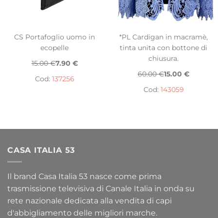
CS Portafoglio uomo in
*PL Cardigan in macramè,
ecopelle
tinta unita con bottone di
chiusura.
15.00 €
7.90 €
60.00 €
15.00 €
Cod:
137256
Cod:
143059
CASA ITALIA 53
Il brand Casa Italia 53 nasce come prima
trasmissione televisiva di Canale Italia in onda su
rete nazionale dedicata alla vendita di capi
d'abbigliamento delle migliori marche.