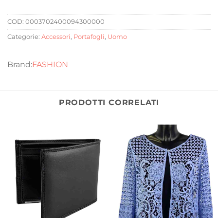
COD:
0003702400094300000
Categorie:
Accessori
,
Portafogli
,
Uomo
FASHION
PRODOTTI CORRELATI