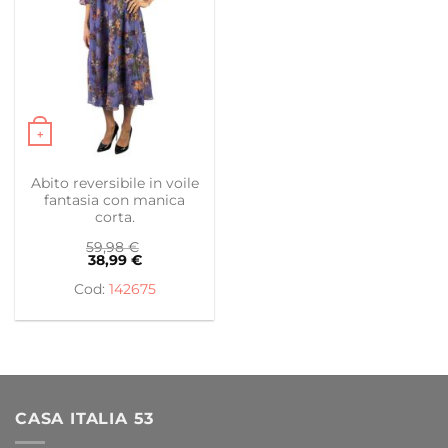
+
Questo prodotto ha più varianti. Le opzioni possono es
Abito reversibile in voile
fantasia con manica
corta.
59,98
€
38,99
€
142675
CASA ITALIA 53