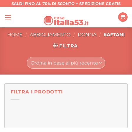
Salta
SALDI FINO AL 70% DI SCONTO + SPEDIZIONE GRATIS
ai
contenuti
HOME
/
ABBIGLIAMENTO
/
DONNA
/
KAFTANI
FILTRA
FILTRA I PRODOTTI