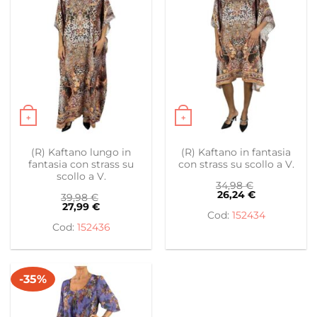
+
+
Questo prodotto ha più varianti. Le opzioni possono es
Questo prodotto ha più var
(R) Kaftano lungo in
(R) Kaftano in fantasia
fantasia con strass su
con strass su scollo a V.
scollo a V.
34,98
€
26,24
€
39,98
€
27,99
€
152434
152436
-35%