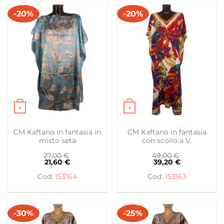
-20%
-20%
+
+
Questo prodotto ha più varianti. Le opzioni possono es
Questo prodotto ha più var
CM Kaftano in fantasia in
CM Kaftano in fantasia
misto seta
con scollo a V.
27,00
€
49,00
€
21,60
€
39,20
€
153164
153163
-30%
-25%