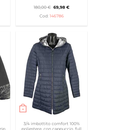
Il
Il
180,00
€
69,98
€
zzo
prezzo
prezzo
ale
originale
attuale
146786
era:
è:
8 €.
180,00 €.
69,98 €.
+
celte nella pagina del prodotto
ianti. Le opzioni possono essere scelte nella pagina del
Questo prodotto ha più varianti. Le opzioni posso
3/4 imbottito comfort 100%
zip
poliestere, con cappuccio, full