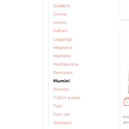
Giubbini
Gonne
Intimo
Kaftani
Leggings
Maglieria
Mantelle
Pantagonna
Pantaloni
Piumini
Poncho
T-Shirt e polo
+
Tute
Ques
Twin set
Im
po
Vestaglie