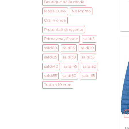
Boutique della moda
Moda Curvy
No Promo
Ora in onda
Presentati di recente
Primavera / Estate
saldi5
saldi10
saldi15
saldi20
saldi25
saldi30
saldi35
saldi40
saldi45
saldi50
saldi55
saldi60
saldi65
Tutto a 10 euro
+
Ques
G