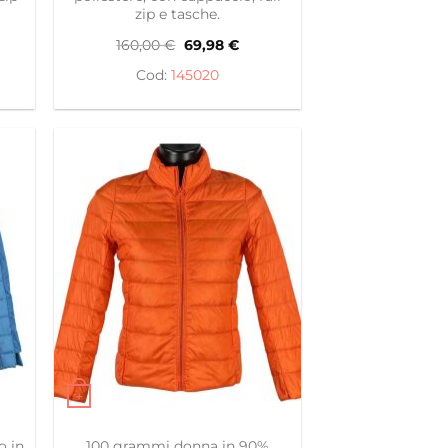
zip e tasche.
Il
Il
160,00
€
69,98
€
zzo
prezzo
prezzo
ale
originale
attuale
145020
era:
è:
8 €.
160,00 €.
69,98 €.
+
celte nella pagina del prodotto
ianti. Le opzioni possono essere scelte nella pagina del
Questo prodotto ha più varianti. Le opzioni posso
o in
100 grammi donna in 90%