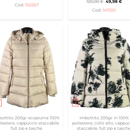
Il
Il
120,00
€
49,98
€
originale
attuale
150267
prezzo
pre
era:
è:
originale
attu
147550
190,00 €.
49,98 €.
era:
è:
120,00 €.
49,9
+
to prodotto ha più varianti. Le opzioni possono essere s
Questo prodotto ha più var
bottito 200gr ecopiuma 100%
Imbottito 200gr in 100%
liestere, cappuccio staccabile
poliestere, collo alto, cappu
full zip e tasche.
staccabile, full zip e tasche