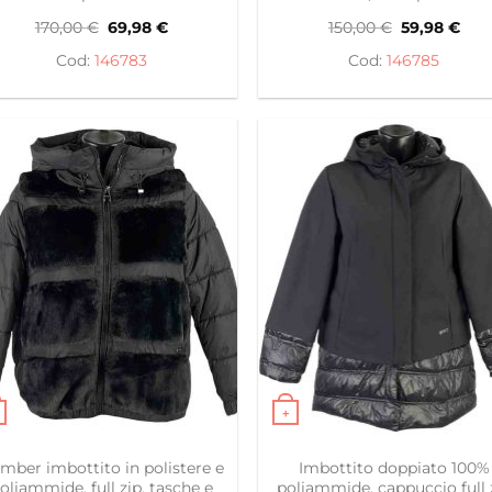
Il
Il
Il
Il
170,00
€
69,98
€
150,00
€
59,98
€
prezzo
prezzo
prezzo
pre
originale
attuale
originale
attu
146783
146785
era:
è:
era:
è:
170,00 €.
69,98 €.
150,00 €.
59,9
+
to prodotto ha più varianti. Le opzioni possono essere s
Questo prodotto ha più var
mber imbottito in polistere e
Imbottito doppiato 100%
oliammide, full zip, tasche e
poliammide, cappuccio full 