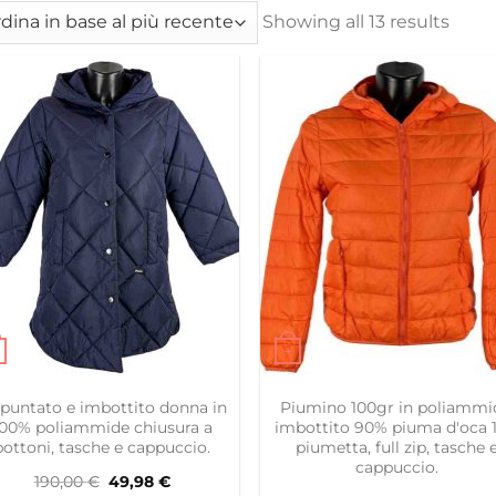
Showing all 13 results
+
to prodotto ha più varianti. Le opzioni possono essere s
Questo prodotto ha più var
apuntato e imbottito donna in
Piumino 100gr in poliammi
100% poliammide chiusura a
imbottito 90% piuma d'oca 
bottoni, tasche e cappuccio.
piumetta, full zip, tasche 
cappuccio.
Il
Il
190,00
€
49,98
€
prezzo
prezzo