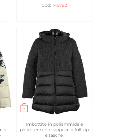
originale
attuale
146782
zzo
era:
è:
ale
130,00 €.
49,98 €.
8 €.
+
celte nella pagina del prodotto
ianti. Le opzioni possono essere scelte nella pagina del
Questo prodotto ha più varianti. Le opzioni posso
Imbottito in poliammide e
ccio
poliestere con cappuccio full zip
.
e tasche.