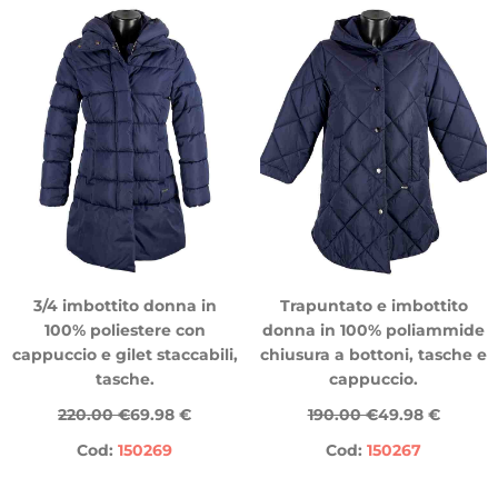
3/4 imbottito donna in
Trapuntato e imbottito
100% poliestere con
donna in 100% poliammide
cappuccio e gilet staccabili,
chiusura a bottoni, tasche e
tasche.
cappuccio.
220.00 €
69.98 €
190.00 €
49.98 €
Cod:
150269
Cod:
150267