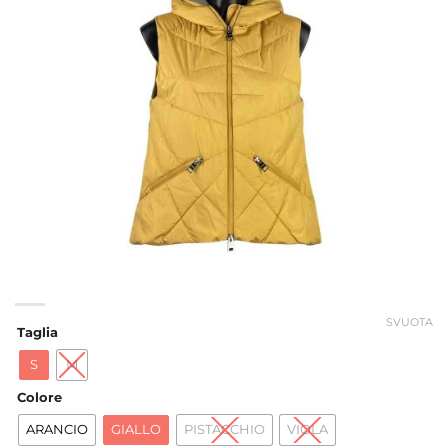
SVUOTA
Taglia
S
M
Colore
ARANCIO
GIALLO
PISTACCHIO
VIOLA