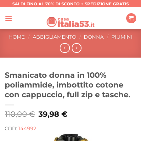
Salta
SALDI FINO AL 70% DI SCONTO + SPEDIZIONE GRATIS
ai
contenuti
HOME
/
ABBIGLIAMENTO
/
DONNA
/
PIUMINI
Smanicato donna in 100%
poliammide, imbottito cotone
con cappuccio, full zip e tasche.
110,00
€
Il
39,98
€
Il
prezzo
prezzo
originale
attuale
era:
è:
COD:
144992
110,00 €.
39,98 €.