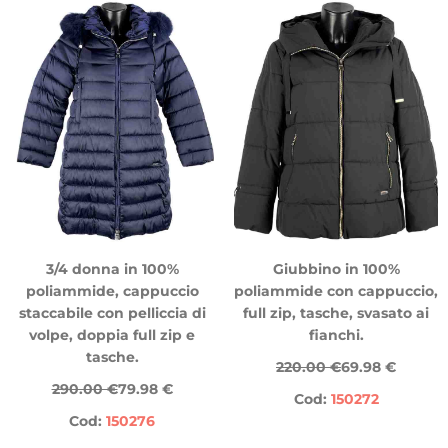
3/4 donna in 100%
Giubbino in 100%
poliammide, cappuccio
poliammide con cappuccio,
staccabile con pelliccia di
full zip, tasche, svasato ai
volpe, doppia full zip e
fianchi.
tasche.
220.00 €
69.98 €
290.00 €
79.98 €
Cod:
150272
Cod:
150276