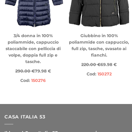
3/4 donna in 100%
Giubbino in 100%
poliammide, cappuccio
poliammide con cappuccio,
staccabile con pelliccia di
full zip, tasche, svasato ai
volpe, doppia full zip e
fianchi.
tasche.
220.00 €
69.98 €
290.00 €
79.98 €
Cod:
150272
Cod:
150276
CASA ITALIA 53