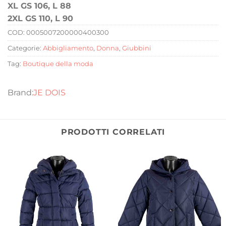
XL GS 106, L 88
2XL GS 110, L 90
COD:
0005007200000400300
Categorie:
Abbigliamento
,
Donna
,
Giubbini
Tag:
Boutique della moda
JE DOIS
PRODOTTI CORRELATI