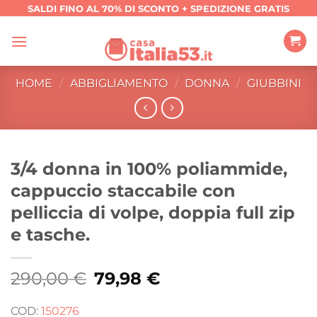
Salta
SALDI FINO AL 70% DI SCONTO + SPEDIZIONE GRATIS
ai
contenuti
HOME
/
ABBIGLIAMENTO
/
DONNA
/
GIUBBINI
3/4 donna in 100% poliammide,
cappuccio staccabile con
pelliccia di volpe, doppia full zip
e tasche.
290,00
€
Il
79,98
€
Il
prezzo
prezzo
originale
attuale
era:
è:
COD:
150276