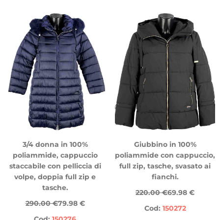
3/4 donna in 100%
Giubbino in 100%
poliammide, cappuccio
poliammide con cappuccio,
staccabile con pelliccia di
full zip, tasche, svasato ai
volpe, doppia full zip e
fianchi.
tasche.
220.00 €
69.98 €
290.00 €
79.98 €
Cod:
150272
Cod:
150276