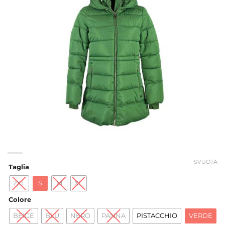
SVUOTA
Taglia
2XL
S
M
XL
Colore
BEIGE
BLU
NERO
PANNA
PISTACCHIO
VERDE