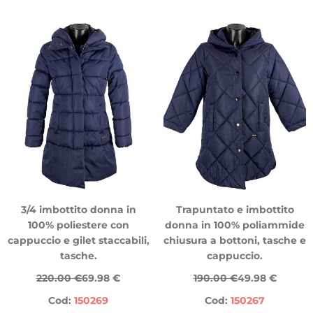
3/4 imbottito donna in
Trapuntato e imbottito
100% poliestere con
donna in 100% poliammide
cappuccio e gilet staccabili,
chiusura a bottoni, tasche e
tasche.
cappuccio.
220.00 €
69.98 €
190.00 €
49.98 €
Cod:
150269
Cod:
150267