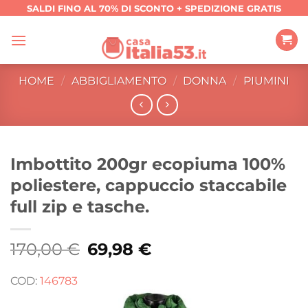
Salta
SALDI FINO AL 70% DI SCONTO + SPEDIZIONE GRATIS
ai
contenuti
HOME
/
ABBIGLIAMENTO
/
DONNA
/
PIUMINI
Imbottito 200gr ecopiuma 100%
poliestere, cappuccio staccabile
full zip e tasche.
170,00
€
Il
69,98
€
Il
prezzo
prezzo
originale
attuale
era:
è:
COD:
146783
170,00 €.
69,98 €.