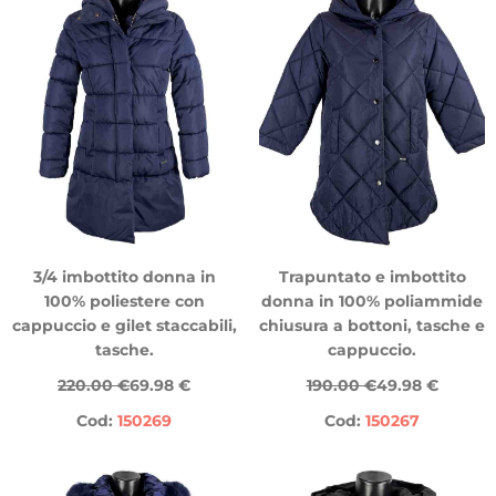
3/4 imbottito donna in
Trapuntato e imbottito
100% poliestere con
donna in 100% poliammide
cappuccio e gilet staccabili,
chiusura a bottoni, tasche e
tasche.
cappuccio.
220.00 €
69.98 €
190.00 €
49.98 €
Cod:
150269
Cod:
150267