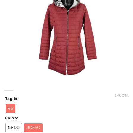
SVUOTA
Taglia
46
Colore
NERO
ROSSO