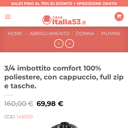
Salta
SALDI FINO AL 70% DI SCONTO + SPEDIZIONE GRATIS
ai
contenuti
HOME
/
ABBIGLIAMENTO
/
DONNA
/
PIUMINI
3/4 imbottito comfort 100%
poliestere, con cappuccio, full zip
e tasche.
160,00
€
Il
69,98
€
Il
prezzo
prezzo
originale
attuale
era:
è:
COD:
145020
160,00 €.
69,98 €.