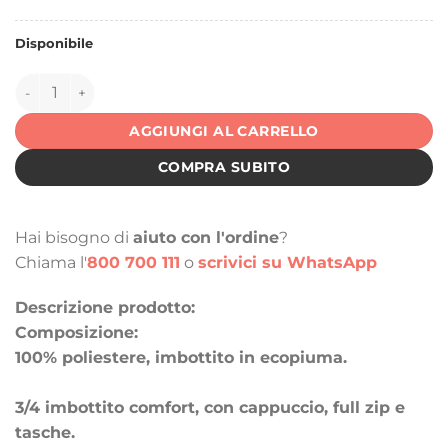
Disponibile
145020 quantità
AGGIUNGI AL CARRELLO
COMPRA SUBITO
Hai bisogno di
aiuto con l'ordine
?
Chiama l'
800 700 111
o
scrivici su WhatsApp
Descrizione prodotto:
Composizione:
100% poliestere, imbottito in ecopiuma.
3/4 imbottito comfort, con cappuccio, full zip e
tasche.