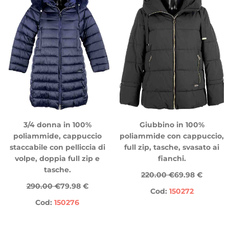
3/4 donna in 100%
Giubbino in 100%
poliammide, cappuccio
poliammide con cappuccio,
staccabile con pelliccia di
full zip, tasche, svasato ai
volpe, doppia full zip e
fianchi.
tasche.
220.00 €
69.98 €
290.00 €
79.98 €
Cod:
150272
Cod:
150276