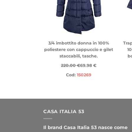
3/4 imbottito donna in 100%
Tra
poliestere con cappuccio e gilet
1
staccabili, tasche.
bo
220.00 €
69.98 €
Cod:
150269
CASA ITALIA 53
Il brand Casa Italia 53 nasce come