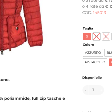
COD:
145013
Taglia
S
M
L
Colore
AZZURRO
BL
PISTACCHIO
Disponibile
tone.
145013 quantità
% poliammide, full zip tasche e