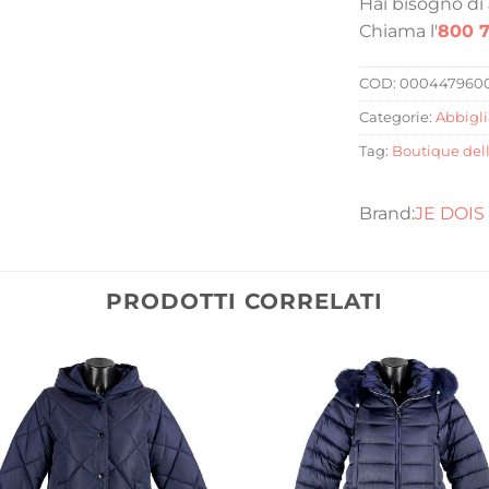
Hai bisogno di
Chiama l'
800 7
COD:
000447960
Categorie:
Abbigl
Tag:
Boutique del
JE DOIS
PRODOTTI CORRELATI