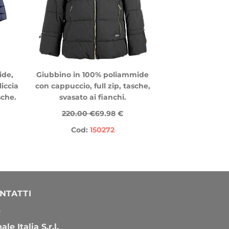
ide,
Giubbino in 100% poliammide
iccia
con cappuccio, full zip, tasche,
sche.
svasato ai fianchi.
220.00 €
69.98 €
Cod:
150272
NTATTI
le Italia S.r.l.