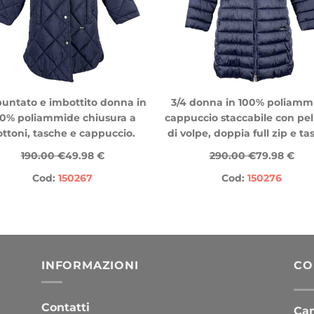
puntato e imbottito donna in
3/4 donna in 100% poliamm
00% poliammide chiusura a
cappuccio staccabile con pell
ttoni, tasche e cappuccio.
di volpe, doppia full zip e ta
190.00 €
49.98 €
290.00 €
79.98 €
Cod:
150267
Cod:
150276
INFORMAZIONI
CO
Contatti
Cana