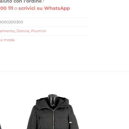
aiuto con l'ordine
?
00 111
o
scrivici su WhatsApp
0000200300
iamento
,
Donna
,
Piumini
la moda