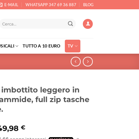
E-MAIL
WHATSAPP 347 69 36 887
BLOG
Cerca:
SICALI
TUTTO A 10 EURO
TV
imbottito leggero in
ammide, full zip tasche
.
l
Il
49,98
€
prezzo
prezzo