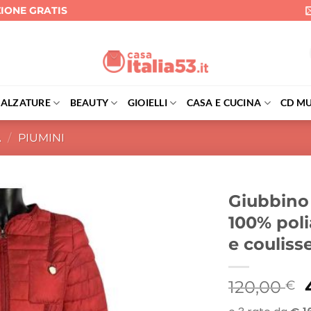
ZIONE GRATIS
CALZATURE
BEAUTY
GIOIELLI
CASA E CUCINA
CD MU
A
/
PIUMINI
Giubbino 
100% poli
e coulisse
I
120,00
€