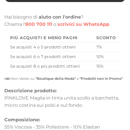
Hai bisogno di
aiuto con l'ordine
?
Chiama l'
800 700 111
o
scrivici su WhatsApp
PIÙ ACQUISTI E MENO PAGHI
SCONTO
Se acquisti 4 o 5 prodotti ottieni
7%
Se acquisti 6 o 7 prodotti ottieni
10%
Se acquisti 8 o più prodotti ottieni
15%
nb:
Non Valido su
"Boutique della Moda"
e
"Prodotti non in Promo"
Descrizione prodotto:
PINKLOVE Maglia in tinta unita scollo a barchetta,
micro costina sui polsi e sul fondo.
Composizione:
55% Viscosa - 35% Poliestere - 10% Elastan