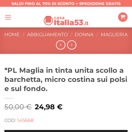
Salta
SALDI FINO AL 70% DI SCONTO + SPEDIZIONE GRATIS
ai
contenuti
HOME
/
ABBIGLIAMENTO
/
DONNA
/
MAGLIERIA
*PL Maglia in tinta unita scollo a
barchetta, micro costina sui polsi
e sul fondo.
50,00
€
Il
24,98
€
Il
prezzo
prezzo
originale
attuale
era:
è:
COD:
145668
50,00 €.
24,98 €.