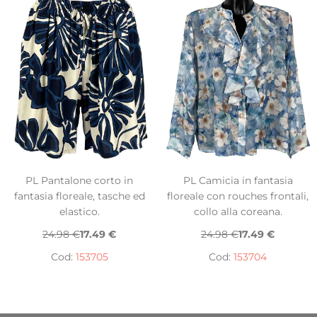
PL Pantalone corto in
PL Camicia in fantasia
fantasia floreale, tasche ed
floreale con rouches frontali,
elastico.
collo alla coreana.
24.98 €
17.49 €
24.98 €
17.49 €
Cod:
153705
Cod:
153704