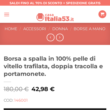
Salta
SALDI FINO AL 70% DI SCONTO + SPEDIZIONE GRATIS
ai
contenuti
HOME
/
ACCESSORI
/
DONNA
/
BORSE A MANO
Borsa a spalla in 100% pelle di
vitello trafilata, doppia tracolla e
portamonete.
180,00
€
Il
42,98
€
Il
prezzo
prezzo
originale
attuale
era:
è:
COD:
146001
180,00 €.
42,98 €.