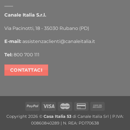
Canale Italia S.r.l.
Via Pacinotti, 18 - 35030 Rubano (PD)
E-mail:
assistenzaclienti@canaleitalia.it
Tel:
800 700 111
CONTATTACI
PayPal
Visa
MasterCard
Credit
Cash
Card
On
Copyright 2026 ©
Casa Italia 53
di Canale Italia Srl | P.IVA:
2
Delivery
00860840289 | N. REA: PD170638