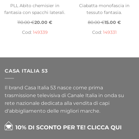
PLL Abito chemisier in
Ciabatta monofascia in
fantasia con spacchi laterali.
tessuto fantasia.
110.00 €
20.00 €
80.00 €
15.00 €
Cod:
149339
Cod:
149331
CASA ITALIA 53
Il brand Casa Italia 53 nasce come prima
trasmissione televisiva di Canale Italia in onda su
rete nazionale dedicata alla vendita di capi
d'abbigliamento delle migliori marche.