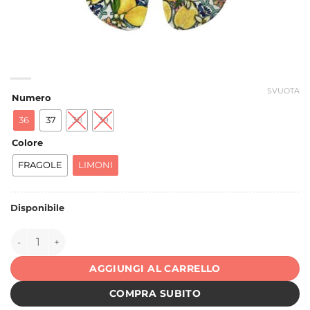
SVUOTA
Numero
36
37
38
39
Colore
FRAGOLE
LIMONI
Disponibile
149331 quantità
AGGIUNGI AL CARRELLO
COMPRA SUBITO