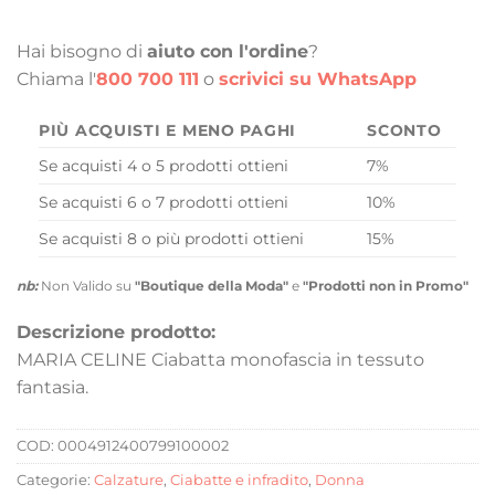
Hai bisogno di
aiuto con l'ordine
?
Chiama l'
800 700 111
o
scrivici su WhatsApp
PIÙ ACQUISTI E MENO PAGHI
SCONTO
Se acquisti 4 o 5 prodotti ottieni
7%
Se acquisti 6 o 7 prodotti ottieni
10%
Se acquisti 8 o più prodotti ottieni
15%
nb:
Non Valido su
"Boutique della Moda"
e
"Prodotti non in Promo"
Descrizione prodotto:
MARIA CELINE Ciabatta monofascia in tessuto
fantasia.
COD:
0004912400799100002
Categorie:
Calzature
,
Ciabatte e infradito
,
Donna