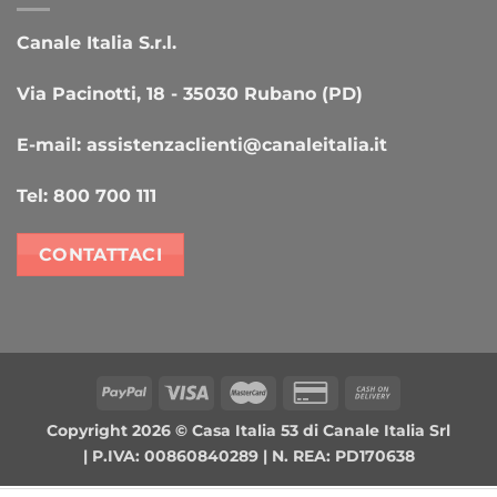
Canale Italia S.r.l.
Via Pacinotti, 18 - 35030 Rubano (PD)
E-mail:
assistenzaclienti@canaleitalia.it
Tel:
800 700 111
CONTATTACI
PayPal
Visa
MasterCard
Credit
Cash
Card
On
Copyright 2026 ©
Casa Italia 53
di Canale Italia Srl
2
Delivery
| P.IVA: 00860840289 | N. REA: PD170638