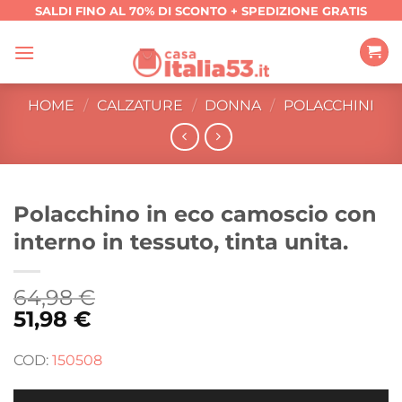
Salta
SALDI FINO AL 70% DI SCONTO + SPEDIZIONE GRATIS
ai
contenuti
HOME
/
CALZATURE
/
DONNA
/
POLACCHINI
Polacchino in eco camoscio con
interno in tessuto, tinta unita.
64,98
€
51,98
€
COD:
150508