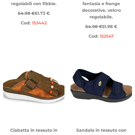
regolabili con fibbie.
fantasia e frange
decorative, velcro
64.98 €
61.73 €
regolabile.
Cod:
153442
64.98 €
51.98 €
Cod:
152547
Ciabatta in tessuto in
Sandalo in tessuto con