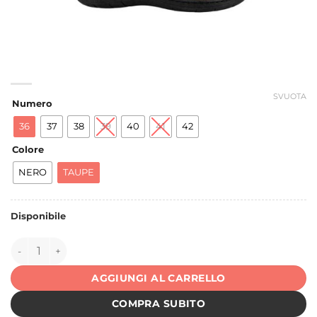
SVUOTA
Numero
36
37
38
39
40
41
42
Colore
NERO
TAUPE
Disponibile
150508 quantità
AGGIUNGI AL CARRELLO
COMPRA SUBITO