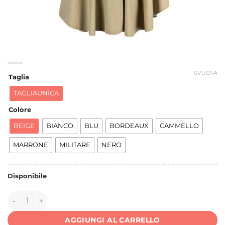
SVUOTA
Taglia
TAGLIAUNICA
Colore
BEIGE
BIANCO
BLU
BORDEAUX
CAMMELLO
MARRONE
MILITARE
NERO
Disponibile
149769 quantità
AGGIUNGI AL CARRELLO