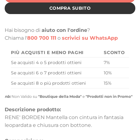
COMPRA SUBITO
Hai bisogno di
aiuto con l'ordine
?
Chiama l'
800 700 111
o
scrivici su WhatsApp
PIÙ ACQUISTI E MENO PAGHI
SCONTO
Se acquisti 4 o 5 prodotti ottieni
7%
Se acquisti 6 o 7 prodotti ottieni
10%
Se acquisti 8 o più prodotti ottieni
15%
nb:
Non Valido su
"Boutique della Moda"
e
"Prodotti non in Promo"
Descrizione prodotto:
RENE' BORDEN Mantella con cintura in fantasia
leopardata e chiusura con bottone.