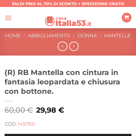
Salta
SALDI FINO AL 70% DI SCONTO + SPEDIZIONE GRATIS
ai
contenuti
HOME
/
ABBIGLIAMENTO
/
DONNA
/
MANTELLE
(R) RB Mantella con cintura in
fantasia leopardata e chiusura
con bottone.
60,00
€
Il
29,98
€
Il
prezzo
prezzo
originale
attuale
era:
è:
COD:
149769
60,00 €.
29,98 €.