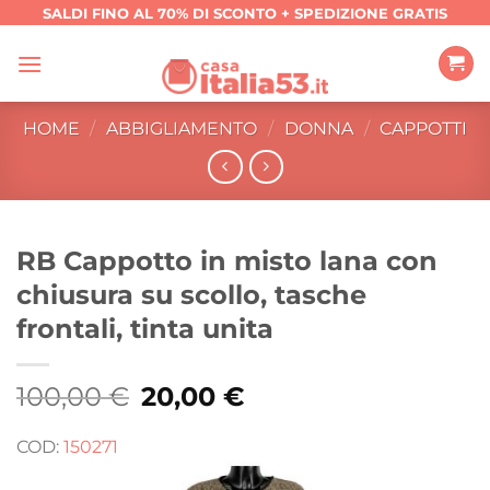
Salta
SALDI FINO AL 70% DI SCONTO + SPEDIZIONE GRATIS
ai
contenuti
HOME
/
ABBIGLIAMENTO
/
DONNA
/
CAPPOTTI
RB Cappotto in misto lana con
chiusura su scollo, tasche
frontali, tinta unita
100,00
€
Il
20,00
€
Il
prezzo
prezzo
originale
attuale
era:
è:
COD:
150271
100,00 €.
20,00 €.