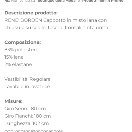
nb:
Non Valido su
"Boutique della Moda"
e
"Prodotti non in Promo"
Descrizione prodotto:
RENE' BORDEN Cappotto in misto lana con
chiusura su scollo, tasche frontali, tinta unita
Composizione:
83% poliestere
15% lana
2% elastane
Vestibilità: Regolare
Lavabile in lavatrice
Misure:
Giro Seno: 180 cm
Giro Fianchi: 180 cm
Lunghezza: 102 cm
COD:
0005006700000900016