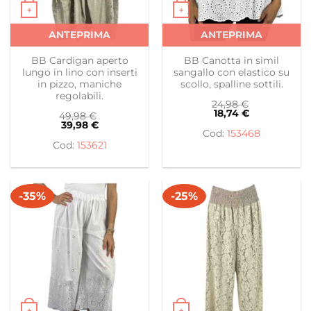
+
+
Questo prodotto ha più varianti. Le opzioni possono es
Questo prodotto ha più var
ANTEPRIMA
ANTEPRIMA
BB Cardigan aperto
BB Canotta in simil
lungo in lino con inserti
sangallo con elastico su
in pizzo, maniche
scollo, spalline sottili.
regolabili.
24,98
€
18,74
€
49,98
€
39,98
€
153468
153621
-35%
-25%
+
+