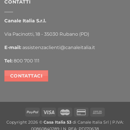
CONTATTI
Canale Italia S.r.l.
Via Pacinotti, 18 - 35030 Rubano (PD)
E-mail:
assistenzaclienti@canaleitalia.it
Tel:
800 700 111
CONTATTACI
PayPal
Visa
MasterCard
Credit
Cash
Card
On
Copyright 2026 ©
Casa Italia 53
di Canale Italia Srl | P.IVA:
2
Delivery
00860840289 | N. REA: PD170638