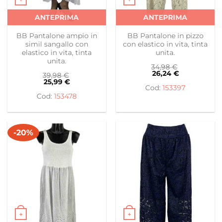
Questo prodotto ha più varianti. Le opzioni possono es
Questo prodotto ha più var
ANTEPRIMA
ANTEPRIMA
BB Pantalone ampio in
BB Pantalone in pizzo
simil sangallo con
con elastico in vita, tinta
elastico in vita, tinta
unita.
unita.
34,98
€
26,24
€
39,98
€
25,99
€
153397
153478
-20%
+
+