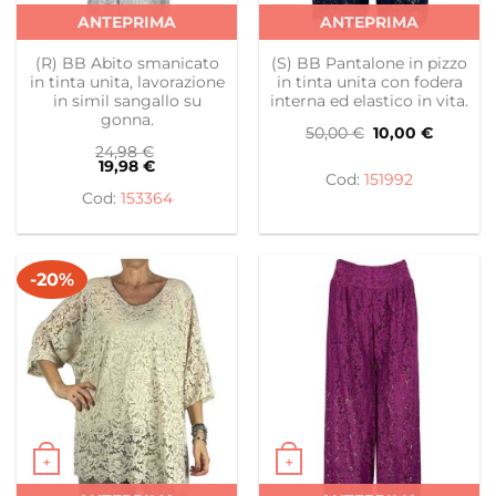
Questo prodotto ha più varianti. Le opzioni possono es
Questo prodotto ha più var
ANTEPRIMA
ANTEPRIMA
(R) BB Abito smanicato
(S) BB Pantalone in pizzo
in tinta unita, lavorazione
in tinta unita con fodera
in simil sangallo su
interna ed elastico in vita.
gonna.
Il
Il
50,00
€
10,00
€
prezzo
prezzo
24,98
€
originale
attuale
19,98
€
era:
è:
151992
50,00 €.
10,00 €.
153364
-20%
+
+