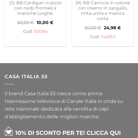
(S) BB Cardigan in pizzo
(R) BB Camicia in cotone
con nodo frontale e
con inserto in sangallo,
maniche lunghe.
tinta unita e manica
corta.
Il
Il
60,00
€
10,00
€
prezzo
prezzo
Il
Il
50,00
€
24,98
€
originale
attuale
151094
prezzo
prezzo
era:
è:
originale
attuale
144367
60,00 €.
10,00 €.
era:
è:
50,00 €.
24,98 €.
CASA ITALIA 53
Il brand Casa Italia 53 nasce come prima
trasmissione televisiva di Canale Italia in onda su
rete nazionale dedicata alla vendita di capi
d'abbigliamento delle migliori marche.