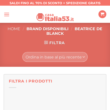
Salta
SALDI FINO AL 70% DI SCONTO + SPEDIZIONE GRATIS
ai
contenuti
HOME
/
BRAND DISPONIBILI
/
BEATRICE DE
BLANCK
FILTRA
FILTRA I PRODOTTI