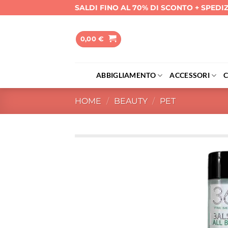
Salta
SALDI FINO AL 70% DI SCONTO + SPEDI
ai
contenuti
0,00
€
ABBIGLIAMENTO
ACCESSORI
HOME
/
BEAUTY
/
PET