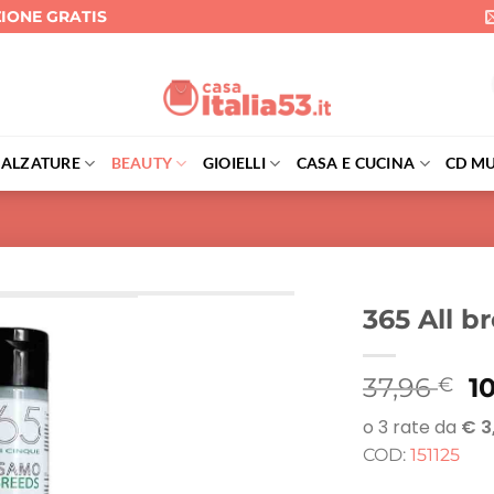
ZIONE GRATIS
CALZATURE
BEAUTY
GIOIELLI
CASA E CUCINA
CD MU
365 All 
Il
37,96
1
€
p
o
COD:
151125
er
3