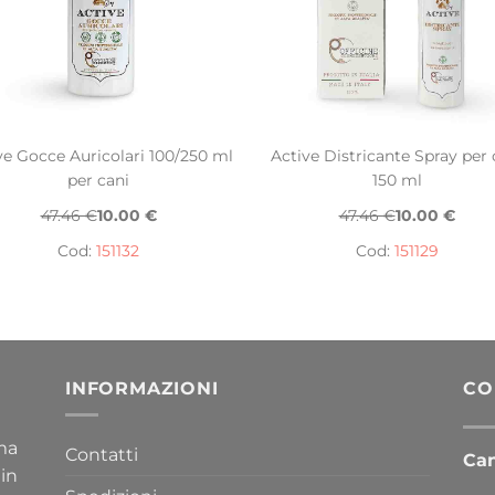
ve Gocce Auricolari 100/250 ml
Active Districante Spray per 
per cani
150 ml
47.46 €
10.00 €
47.46 €
10.00 €
Cod:
151132
Cod:
151129
INFORMAZIONI
CO
ima
Contatti
Cana
 in