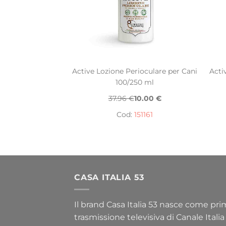
Active Lozione Perioculare per Cani
Acti
100/250 ml
37.96 €
10.00 €
Cod:
151161
CASA ITALIA 53
Il brand Casa Italia 53 nasce come pr
trasmissione televisiva di Canale Italia