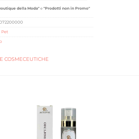
Boutique della Moda"
e
"Prodotti non in Promo"
1072200000
,
Pet
o
NE COSMECEUTICHE