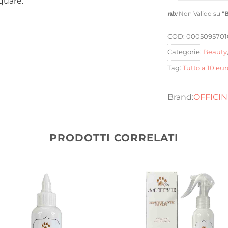
quare.
nb:
Non Valido su
"
COD:
000509570
Categorie:
Beauty
Tag:
Tutto a 10 eur
OFFICI
PRODOTTI CORRELATI