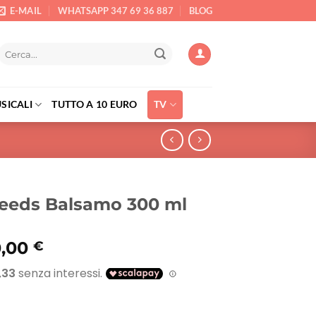
E-MAIL
WHATSAPP 347 69 36 887
BLOG
Cerca:
SICALI
TUTTO A 10 EURO
TV
breeds Balsamo 300 ml
Il
0,00
€
rezzo
prezzo
riginale
attuale
a:
è:
7,96 €.
10,00 €.