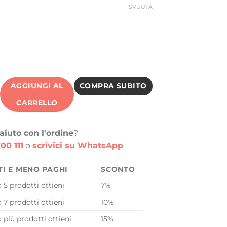
SVUOTA
AGGIUNGI AL
COMPRA SUBITO
CARRELLO
aiuto con l'ordine
?
00 111
o
scrivici su WhatsApp
TI E MENO PAGHI
SCONTO
o 5 prodotti ottieni
7%
o 7 prodotti ottieni
10%
o più prodotti ottieni
15%