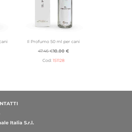
cani
Il Profumo 50 ml per cani
47.46 €
10.00 €
Cod:
151128
NTATTI
le Italia S.r.l.