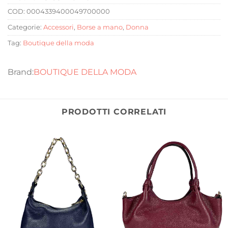
COD:
0004339400049700000
Categorie:
Accessori
,
Borse a mano
,
Donna
Tag:
Boutique della moda
BOUTIQUE DELLA MODA
PRODOTTI CORRELATI