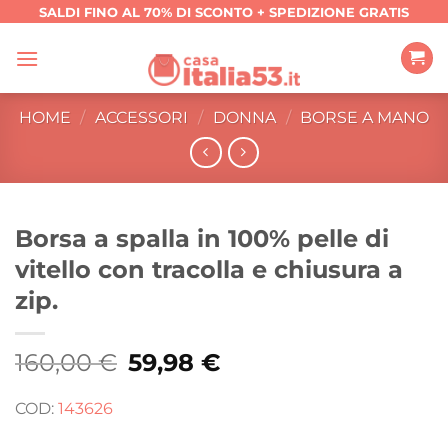
Salta
SALDI FINO AL 70% DI SCONTO + SPEDIZIONE GRATIS
ai
contenuti
HOME
/
ACCESSORI
/
DONNA
/
BORSE A MANO
Borsa a spalla in 100% pelle di
vitello con tracolla e chiusura a
zip.
160,00
€
Il
59,98
€
Il
prezzo
prezzo
originale
attuale
era:
è:
COD:
143626
160,00 €.
59,98 €.