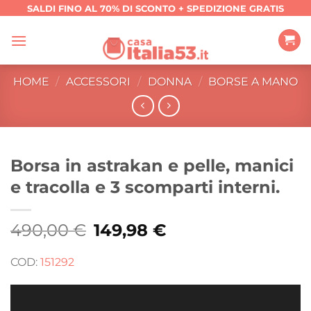
Salta
SALDI FINO AL 70% DI SCONTO + SPEDIZIONE GRATIS
ai
contenuti
HOME
/
ACCESSORI
/
DONNA
/
BORSE A MANO
Borsa in astrakan e pelle, manici
e tracolla e 3 scomparti interni.
490,00
€
Il
149,98
€
Il
prezzo
prezzo
originale
attuale
era:
è:
COD:
151292
490,00 €.
149,98 €.