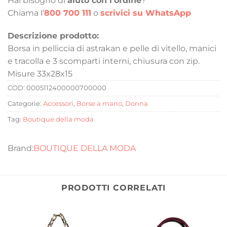
Hai bisogno di
aiuto con l'ordine
?
Chiama l'
800 700 111
o
scrivici su WhatsApp
Descrizione prodotto:
Borsa in pelliccia di astrakan e pelle di vitello, manici
e tracolla e 3 scomparti interni, chiusura con zip.
Misure 33x28x15
COD:
0005112400000700000
Categorie:
Accessori
,
Borse a mano
,
Donna
Tag:
Boutique della moda
BOUTIQUE DELLA MODA
PRODOTTI CORRELATI