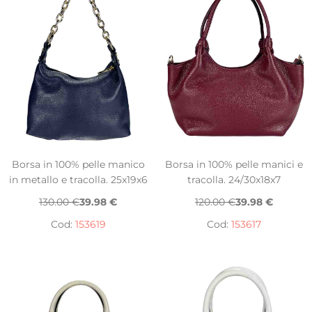
Borsa in 100% pelle manico
Borsa in 100% pelle manici e
in metallo e tracolla. 25x19x6
tracolla. 24/30x18x7
130.00 €
39.98 €
120.00 €
39.98 €
Cod:
153619
Cod:
153617